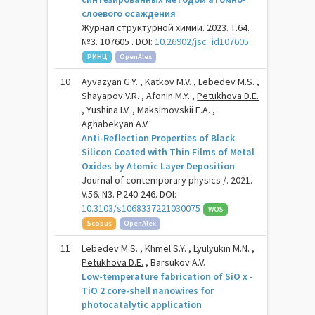
слоевого осаждения
Журнал структурной химии. 2023. Т.64.
№3. 107605 . DOI:
10.26902/jsc_id107605
РИНЦ
OpenAlex
10
Ayvazyan G.Y. , Katkov M.V. , Lebedev M.S. ,
Shayapov V.R. , Afonin M.Y. ,
Petukhova D.E.
, Yushina I.V. , Maksimovskii E.A. ,
Aghabekyan A.V.
Anti-Reflection Properties of Black
Silicon Coated with Thin Films of Metal
Oxides by Atomic Layer Deposition
Journal of contemporary physics /. 2021.
V.56. N3. P.240-246. DOI:
10.3103/s1068337221030075
WOS
Scopus
OpenAlex
11
Lebedev M.S. , Khmel S.Y. , Lyulyukin M.N. ,
Petukhova D.E.
, Barsukov A.V.
Low-temperature fabrication of SiO x -
TiO 2 core-shell nanowires for
photocatalytic application