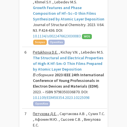
, Khmel S.Y. , Lebedev M.S.
Growth Features and Phase
Composition of Hf–Sc–O thin Films
Synthesized by Atomic Layer Deposition
Journal of Structural Chemistry. 2023. V.64.
N3. P.424-436. DOI:
10.1134/s0022476623030083
WOS
Scopus
OpenAlex
6
Petukhova D.E.
, Kichay V.N. , Lebedev M.S.
The Structural and Electrical Properties
of High-K Hf-Sm-O Thin Films Prepared
by Atomic Layer Deposition
В сборнике
2023 IEEE 24th International
Conference of Young Professionals in
Electron Devices and Materials (EDM)
.
2023. – ISBN 9798350336870. DOI:
10.1109/EDM58354.2023.10225098
OpenAlex
7
Петухова Д.Е.
, Сартакова А.В. , Сухих Т.С.
, Афонин М.Ю. , Сысоев С.В. , Викулова
Е.С.