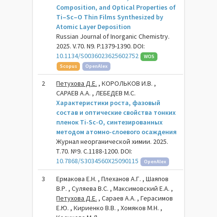
Composition, and Optical Properties of
Ti–Sc–O Thin Films Synthesized by
Atomic Layer Deposition
Russian Journal of Inorganic Chemistry.
2025. V.70. N9. P.1379-1390. DOI:
10.1134/S0036023625602752
WOS
Scopus
OpenAlex
2
Петухова Д.Е.
, КОРОЛЬКОВ И.В. ,
САРАЕВ А.А. , ЛЕБЕДЕВ М.С.
Характеристики роста, фазовый
состав и оптические свойства тонких
пленок Ti-Sc-O, синтезированных
методом атомно-слоевого осаждения
Журнал неорганической химии. 2025.
Т.70. №9. С.1188-1200. DOI:
10.7868/S3034560X25090115
OpenAlex
3
Ермакова Е.Н. , Плеханов А.Г. , Шаяпов
В.Р. , Суляева В.С. , Максимовский Е.А. ,
Петухова Д.Е.
, Сараев А.А. , Герасимов
Е.Ю. , Кириенко В.В. , Хомяков М.Н. ,