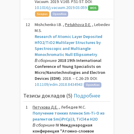
Vacuum. 2019. V.165. P.51-57. DOI:
10.1016/j.vacuum.2019.03.059
WOS
Scopus
OpenAlex
12
Mishchenko I.B. ,
Petukhova D.E.
, Lebedev
M.S.
Research of Atomic Layer Deposited
HfO2/TiO2 Multilayer Structures by
Spectroscopic and Multiangle
Monochromatic Null Ellipsometry
В сборнике
2018 19th International
Conference of Young Specialists on
Micro/Nanotechnologies and Electron
Devices (EDM)
. 2018. – C.26-29. DOI:
10.1109/edm.2018.8434943
OpenAlex
Тезисы докладов (5)
Подробнее
1
Петухова Д.Е.
, Лебедев М.С.
Получение тонких пленок Sm-Ti-O из
реагентов Sm(iPrCp)3, TiCl4 и H2O
В сборнике
IV Международная
конференция "Атомно-слоевое