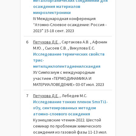
металлорганических соединений для
осаждения материалов
микроэлектроники
IV Международная конференция
“Атомно-Слоевое осаждение: Россия -
2023” 15-18 сент. 2023
6
Петухова Д.Е.
, Сартакова А.В. , Афонин
М.Ю. , Сысоев С.В. , Викулова Е.С.
Исследование термических свойств
трис-
метилциклопентадиенилскандия
XV Симпозиум с международным
участием «ТЕРМОДИНАМИКА И
МАТЕРИАЛОВЕДЕНИЕ» 03-07 июл. 2023
7
Петухова Д.Е.
, Лебедев М.С.
Исследование тонких пленок SmxTi1-
xOy, синтезированных методом
атомно-слоевого осаждения
Кузнецовские чтения-2022. Шестой
семинар по проблемам химического
осаждения из газовой фазы 11-13 июл.