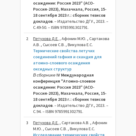
осаждение: Россия 2023" (АСО-
Россия-2023), Махачкала, Россия, 15-
18 сентября 2023 г.: сборник тезисов
докладов
. – Издательство ДГУ., 2023. –
C.49-50. – ISBN 9785991302791.
2
Петухова Д.Е.
, Афонин М.Ю. , Сартакова
А.В. , Сысоев С.В. , Викулова Е.С.
Термические свойства летучих
соединений гафния и скандия для
атомно-слоевого осаждения
оксидных структур
В сборнике
IV Международная
конференция "Атомно-слоевое
осаждение: Россия 2023" (АСО-
Россия-2023), Махачкала, Россия, 15-
18 сентября 2023 г.: сборник тезисов
докладов
. – Издательство ДГУ., 2023. –
C.94. – ISBN 9785991302791.
3
Петухова Д.Е.
, Сартакова А.В. , Афонин
М.Ю. , Сысоев С.В. , Викулова Е.С.
Исследование термических свойств