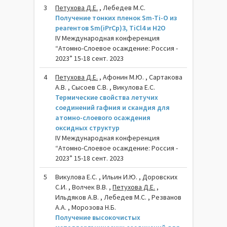
3
Петухова Д.Е.
, Лебедев М.С.
Получение тонких пленок Sm-Ti-O из
реагентов Sm(iPrCp)3, TiCl4 и H2O
IV Международная конференция
“Атомно-Слоевое осаждение: Россия -
2023” 15-18 сент. 2023
4
Петухова Д.Е.
, Афонин М.Ю. , Сартакова
А.В. , Сысоев С.В. , Викулова Е.С.
Термические свойства летучих
соединений гафния и скандия для
атомно-слоевого осаждения
оксидных структур
IV Международная конференция
“Атомно-Слоевое осаждение: Россия -
2023” 15-18 сент. 2023
5
Викулова Е.С. , Ильин И.Ю. , Доровских
С.И. , Волчек В.В. ,
Петухова Д.Е.
,
Ильдяков А.В. , Лебедев М.С. , Резванов
А.А. , Морозова Н.Б.
Получение высокочистых