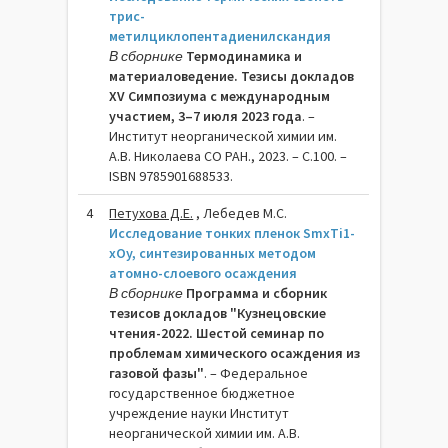
трис-
метилциклопентадиенилскандия
В сборнике
Термодинамика и
материаловедение. Тезисы докладов
XV Симпозиума с международным
участием, 3–7 июля 2023 года
. –
Институт неорганической химии им.
А.В. Николаева СО РАН., 2023. – C.100. –
ISBN 9785901688533.
4
Петухова Д.Е.
, Лебедев М.С.
Исследование тонких пленок SmxTi1-
xOy, синтезированных методом
атомно-слоевого осаждения
В сборнике
Программа и сборник
тезисов докладов "Кузнецовские
чтения-2022. Шестой семинар по
проблемам химического осаждения из
газовой фазы"
. – Федеральное
государственное бюджетное
учреждение науки Институт
неорганической химии им. А.В.