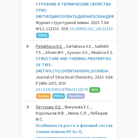
СТРОЕНИЕ И ТЕРМИЧЕСКИЕ СВОЙСТВА
ТРИС-
(МЕТИЛЦИКЛОПЕНТАДИЕНИЛ)СКАНДИЯ
Журнал структурной химии. 2023. Т.64.
№12. 123233 . DOI:
10.26902/JSC_id123233
РИНЦ
8
Petukhova D.E.
, Sartakova A.V. , Sukhikh
T.S. , Afonin M.Y. , Sysoev S.V. , Vikulova E.S.
STRUCTURE AND THERMAL PROPERTIES
OF TRIS-
(METHYLCYCLOPENTADIENYL)SCANDIA
Journal of Structural Chemistry. 2023. V.64.
P.2461-2471. DOI:
10.1134/S002247662312017X
WOS
Scopus
РИНЦ
OpenAlex
9
Петухова Д.Е.
, Викулова Е.С. ,
Корольков И.В. , Хмель С.Я. , Лебедев
М.С.
Особенности роста и фазовый состав
тонких плёнок Hf-Sc-O,
синтезированных методом атомно-