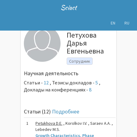
Sciact
EN
RU
Петухова
Дарья
Евгеньевна
Сотрудник
Научная деятельность
Статьи -
12
,
Тезисы докладов -
5
,
Доклады на конференциях -
8
Статьи (12)
Подробнее
1
Petukhova D.E.
, Korolkov I.V. , Saraev A.A. ,
Lebedev M.S.
Growth Characteristics, Phase