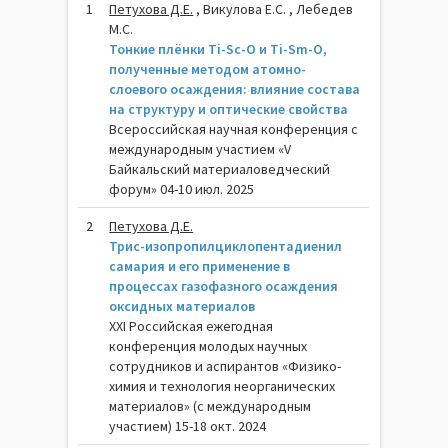
1
Петухова Д.Е.
, Викулова Е.С. , Лебедев
М.С.
Тонкие плёнки Ti-Sc-O и Ti-Sm-O,
полученные методом атомно-
слоевого осаждения: влияние состава
на структуру и оптические свойства
Всероссийская научная конференция с
международным участием «V
Байкальский материаловедческий
форум» 04-10 июл. 2025
2
Петухова Д.Е.
Трис-изопропилциклопентадиенил
самария и его применение в
процессах газофазного осаждения
оксидных материалов
XXI Российская ежегодная
конференция молодых научных
сотрудников и аспирантов «Физико-
химия и технология неорганических
материалов» (с международным
участием) 15-18 окт. 2024