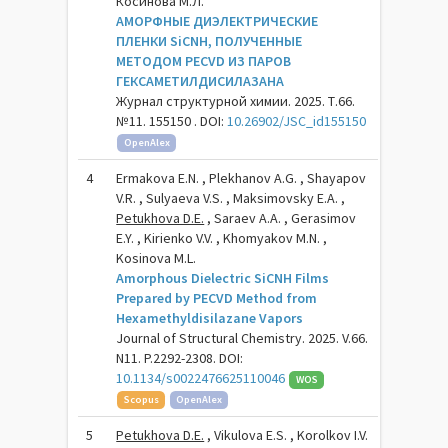
Косинова М.Л.
АМОРФНЫЕ ДИЭЛЕКТРИЧЕCКИЕ
ПЛЕНКИ SiCNH, ПОЛУЧЕННЫЕ
МЕТОДОМ PECVD ИЗ ПАРОВ
ГЕКСАМЕТИЛДИСИЛАЗАНА
Журнал структурной химии. 2025. Т.66.
№11. 155150 . DOI:
10.26902/JSC_id155150
OpenAlex
4
Ermakova E.N. , Plekhanov A.G. , Shayapov
V.R. , Sulyaeva V.S. , Maksimovsky E.A. ,
Petukhova D.E.
, Saraev A.A. , Gerasimov
E.Y. , Kirienko V.V. , Khomyakov M.N. ,
Kosinova M.L.
Amorphous Dielectric SiCNH Films
Prepared by PECVD Method from
Hexamethyldisilazane Vapors
Journal of Structural Chemistry. 2025. V.66.
N11. P.2292-2308. DOI:
10.1134/s0022476625110046
WOS
Scopus
OpenAlex
5
Petukhova D.E.
, Vikulova E.S. , Korolkov I.V.