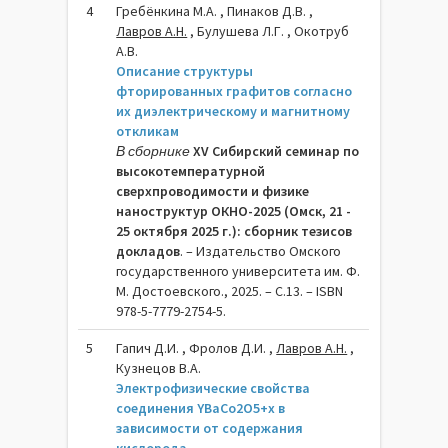
4
Гребёнкина М.A. , Пинаков Д.В. ,
Лавров А.Н.
, Булушева Л.Г. , Окотруб
А.В.
Описание структуры
фторированных графитов согласно
их диэлектрическому и магнитному
откликам
В сборнике
XV Сибирский семинар по
высокотемпературной
сверхпроводимости и физике
наноструктур ОКНО-2025 (Омск, 21 -
25 октября 2025 г.): сборник тезисов
докладов
. – Издательство Омского
государственного университета им. Ф.
М. Достоевского., 2025. – C.13. – ISBN
978-5-7779-2754-5.
5
Гапич Д.И. , Фролов Д.И. ,
Лавров А.Н.
,
Кузнецов В.А.
Электрофизические свойства
соединения YBaCo2O5+x в
зависимости от содержания