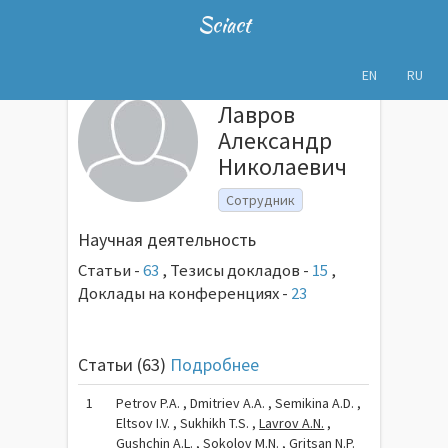
Sciact
EN
RU
Лавров
Александр
Николаевич
Сотрудник
Научная деятельность
Статьи -
63
,
Тезисы докладов -
15
,
Доклады на конференциях -
23
Статьи (63)
Подробнее
1
Petrov P.A. , Dmitriev A.A. , Semikina A.D. ,
Eltsov I.V. , Sukhikh T.S. ,
Lavrov A.N.
,
Gushchin A.L. , Sokolov M.N. , Gritsan N.P.