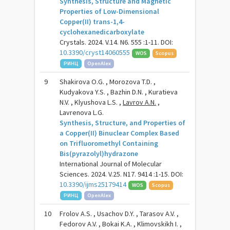
Synthesis, Structure and Magnetic
Properties of Low-Dimensional
Copper(II) trans-1,4-
cyclohexanedicarboxylate
Crystals. 2024. V.14. N6. 555 :1-11. DOI:
10.3390/cryst14060555
WOS
Scopus
РИНЦ
OpenAlex
9
Shakirova O.G. , Morozova T.D. ,
Kudyakova Y.S. , Bazhin D.N. , Kuratieva
N.V. , Klyushova L.S. ,
Lavrov A.N.
,
Lavrenova L.G.
Synthesis, Structure, and Properties of
a Copper(II) Binuclear Complex Based
on Trifluoromethyl Containing
Bis(pyrazolyl)hydrazone
International Journal of Molecular
Sciences. 2024. V.25. N17. 9414 :1-15. DOI:
10.3390/ijms25179414
WOS
Scopus
РИНЦ
OpenAlex
10
Frolov A.S. , Usachov D.Y. , Tarasov A.V. ,
Fedorov A.V. , Bokai K.A. , Klimovskikh I. ,