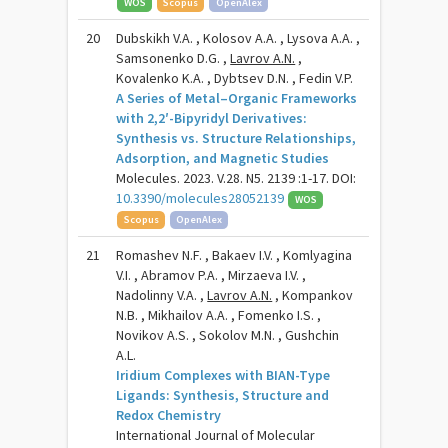
WOS
Scopus
OpenAlex
20
Dubskikh V.A. , Kolosov A.A. , Lysova A.A. ,
Samsonenko D.G. ,
Lavrov A.N.
,
Kovalenko K.A. , Dybtsev D.N. , Fedin V.P.
A Series of Metal–Organic Frameworks
with 2,2′-Bipyridyl Derivatives:
Synthesis vs. Structure Relationships,
Adsorption, and Magnetic Studies
Molecules. 2023. V.28. N5. 2139 :1-17. DOI:
10.3390/molecules28052139
WOS
Scopus
OpenAlex
21
Romashev N.F. , Bakaev I.V. , Komlyagina
V.I. , Abramov P.A. , Mirzaeva I.V. ,
Nadolinny V.A. ,
Lavrov A.N.
, Kompankov
N.B. , Mikhailov A.A. , Fomenko I.S. ,
Novikov A.S. , Sokolov M.N. , Gushchin
A.L.
Iridium Complexes with BIAN-Type
Ligands: Synthesis, Structure and
Redox Chemistry
International Journal of Molecular