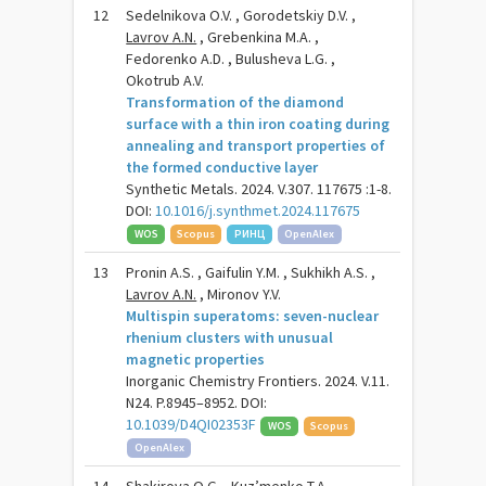
12
Sedelnikova O.V. , Gorodetskiy D.V. ,
Lavrov A.N.
, Grebenkina M.A. ,
Fedorenko A.D. , Bulusheva L.G. ,
Okotrub A.V.
Transformation of the diamond
surface with a thin iron coating during
annealing and transport properties of
the formed conductive layer
Synthetic Metals. 2024. V.307. 117675 :1-8.
DOI:
10.1016/j.synthmet.2024.117675
WOS
Scopus
РИНЦ
OpenAlex
13
Pronin A.S. , Gaifulin Y.M. , Sukhikh A.S. ,
Lavrov A.N.
, Mironov Y.V.
Multispin superatoms: seven-nuclear
rhenium clusters with unusual
magnetic properties
Inorganic Chemistry Frontiers. 2024. V.11.
N24. P.8945–8952. DOI:
10.1039/D4QI02353F
WOS
Scopus
OpenAlex