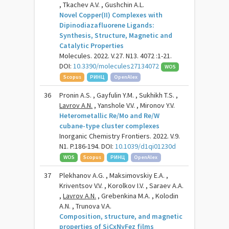
, Tkachev A.V. , Gushchin A.L.
Novel Copper(II) Complexes with
Dipinodiazafluorene Ligands:
Synthesis, Structure, Magnetic and
Catalytic Properties
Molecules. 2022. V.27. N13. 4072 :1-21.
DOI:
10.3390/molecules27134072
WOS
Scopus
РИНЦ
OpenAlex
36
Pronin A.S. , Gayfulin Y.M. , Sukhikh T.S. ,
Lavrov A.N.
, Yanshole V.V. , Mironov Y.V.
Heterometallic Re/Mo and Re/W
cubane-type cluster complexes
Inorganic Chemistry Frontiers. 2022. V.9.
N1. P.186-194. DOI:
10.1039/d1qi01230d
WOS
Scopus
РИНЦ
OpenAlex
37
Plekhanov A.G. , Maksimovskiy E.A. ,
Kriventsov V.V. , Korolkov I.V. , Saraev A.A.
,
Lavrov A.N.
, Grebenkina M.A. , Kolodin
A.N. , Trunova V.A.
Composition, structure, and magnetic
properties of SiCxNyFez films