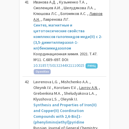
41
Иванова А.Д. , Кузьменко Т.А. ,
Смоленцев А.И. , Шелудякова Л.А. ,
Клюшова Л.С. , Богомяков А.С. ,
Лавров
А.Н.
, Лавренова Л.Г.
Синтез, магнитные и
цитотоксические свойства
комплексов галогенидов меди(II) с 2-
(3,5-диметилпиразол-1-
ил)бензимидазолом
Координационная химия. 2021. Т.47.
№11. С.689–697. DOI:
10.31857/S0132344X21110025
РИНЦ
OpenAlex
42
Lavrenova L.G. , Mishchenko А.А. ,
Oleynik I.V. , Korotaev E.V. ,
Lavrov A.N.
,
Grebenkina M.A. , Sheludyakova L.A. ,
Klyushova L.S. , Oleynik I.I.
Synthesis and Properties of Iron(II)
and Copper(II) Coordination
Compounds with 2,6-Bis[1-
(phenylimino)ethyl]pyridine
Russian Journal of General Chemistry.