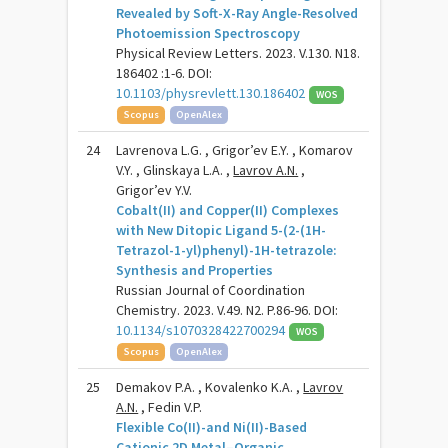
Revealed by Soft-X-Ray Angle-Resolved
Photoemission Spectroscopy
Physical Review Letters. 2023. V.130. N18.
186402 :1-6. DOI:
10.1103/physrevlett.130.186402
WOS
Scopus
OpenAlex
24
Lavrenova L.G. , Grigor’ev E.Y. , Komarov
V.Y. , Glinskaya L.A. ,
Lavrov A.N.
,
Grigor’ev Y.V.
Cobalt(II) and Copper(II) Complexes
with New Ditopic Ligand 5-(2-(1H-
Tetrazol-1-yl)phenyl)-1H-tetrazole:
Synthesis and Properties
Russian Journal of Coordination
Chemistry. 2023. V.49. N2. P.86-96. DOI:
10.1134/s1070328422700294
WOS
Scopus
OpenAlex
25
Demakov P.A. , Kovalenko K.A. ,
Lavrov
A.N.
, Fedin V.P.
Flexible Co(II)-and Ni(II)-Based
Cationic 2D Metal–Organic