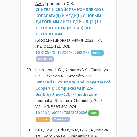
А.Н.
, Григорьев Ю.В.
СИНТЕЗ И СВОЙСТВА КОМПЛЕКСОВ
КОБАЛЬТА(II) И МЕДИ(II) С НОВЫМ
ДИТОПНЫМ ЛИГАНДОМ – 5-(2-(1H-
ТЕТРАЗОЛ-1-ИЛ)ФЕНИЛ)-1H-
ТЕТРАЗОЛОМ
Координационная химия. 2023. Т.49.
№2. С.111-121. DOI:
10.31857/S0132344X2260028X
РИНЦ
OpenAlex
30
Lavrenova L.G. , Komarov V.Y. , Glinskaya
L.A. ,
Lavrov A.N.
, Artem'ev A.V.
Synthesis, Structure, and Properties of
Copper(II) Complexes with 2,5-
Bis(Ethylthio)-1,3,4-Thiadiazole
Journal of Structural Chemistry. 2023.
V.64. N5. P.895-905. DOI:
10.1134/s0022476623050086
WOS
Scopus
OpenAlex
31
Krisyuk V.V. , Urkasym Kyzy S. , Rybalova
T.V. , Korolkov I.V. , Grebenkina M.A. ,