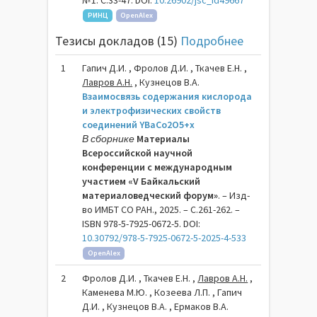
№1. С.33-47. DOI:
10.26902/jsc_id49667
РИНЦ
OpenAlex
Тезисы докладов (15)
Подробнее
1
Гапич Д.И. , Фролов Д.И. , Ткачев Е.Н. ,
Лавров А.Н.
, Кузнецов В.А.
Взаимосвязь содержания кислорода
и электрофизических свойств
соединений YBaCo2O5+x
В сборнике
Материалы
Всероссийской научной
конференции с международным
участием «V Байкальский
материаловедческий форум»
. – Изд-
во ИМБТ СО РАН., 2025. – C.261-262. –
ISBN 978-5-7925-0672-5. DOI:
10.30792/978-5-7925-0672-5-2025-4-533
OpenAlex
2
Фролов Д.И. , Ткачев Е.Н. ,
Лавров А.Н.
,
Каменева М.Ю. , Козеева Л.П. , Гапич
Д.И. , Кузнецов В.А. , Ермаков В.А.