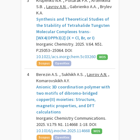
3
Krupenko N.R. , Poltarak P.A. , Artemkina
S.B. ,
Lavrov A.N.
, Gabrienko A.A. , Brylev
K.A.
Synthesis and Theoretical Studies of
the Stability of Tetrahalide Tungsten
Molecular Complexes trans-
[WX4(OPPh3)2] (X = Cl, Br, or I)
Inorganic Chemistry. 2025. V.64. N51.
P.25053–25064. DOI:
10.1021/acs.inorgchem.5c03260
WOS
Scopus
OpenAlex
4
Berezin A.S. , Sukhikh A.S. ,
Lavrov A.N.
,
Komarovskikh A.Y.
Anionic 3D coordination polymer with
two motifs of dibromo-bridged
copper(II) moieties: Structure,
magnetic properties, and DFT
calculations
Inorganic Chemistry Communications.
2025. V.179. N1. 114668 :1-18. DOI:
10.1016/j.inoche.2025.114668
WOS
Scopus
OpenAlex