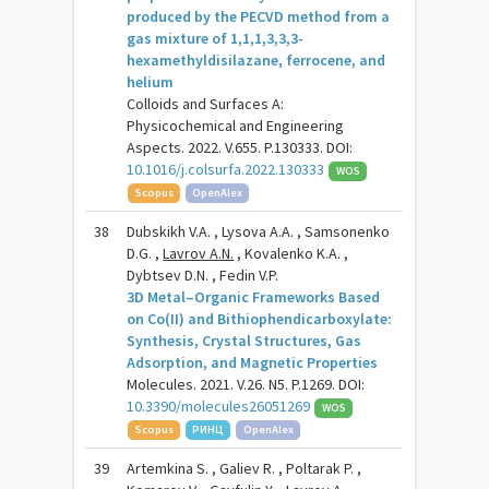
produced by the PECVD method from a
gas mixture of 1,1,1,3,3,3-
hexamethyldisilazane, ferrocene, and
helium
Colloids and Surfaces A:
Physicochemical and Engineering
Aspects. 2022. V.655. P.130333. DOI:
10.1016/j.colsurfa.2022.130333
WOS
Scopus
OpenAlex
38
Dubskikh V.A. , Lysova A.A. , Samsonenko
D.G. ,
Lavrov A.N.
, Kovalenko K.A. ,
Dybtsev D.N. , Fedin V.P.
3D Metal–Organic Frameworks Based
on Co(II) and Bithiophendicarboxylate:
Synthesis, Crystal Structures, Gas
Adsorption, and Magnetic Properties
Molecules. 2021. V.26. N5. P.1269. DOI:
10.3390/molecules26051269
WOS
Scopus
РИНЦ
OpenAlex
39
Artemkina S. , Galiev R. , Poltarak P. ,