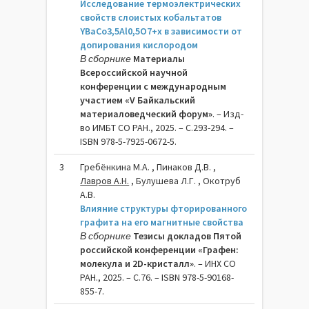
Исследование термоэлектрических
свойств слоистых кобальтатов
YBaCo3,5Al0,5O7+x в зависимости от
допирования кислородом
В сборнике
Материалы
Всероссийской научной
конференции с международным
участием «V Байкальский
материаловедческий форум»
. – Изд-
во ИМБТ СО РАН., 2025. – C.293-294. –
ISBN 978-5-7925-0672-5.
3
Гребёнкина М.А. , Пинаков Д.В. ,
Лавров А.Н.
, Булушева Л.Г. , Окотруб
А.В.
Влияние структуры фторированного
графита на его магнитные свойства
В сборнике
Тезисы докладов Пятой
российской конференции «Графен:
молекула и 2D-кристалл»
. – ИНХ СО
РАН., 2025. – C.76. – ISBN 978-5-90168-
855-7.