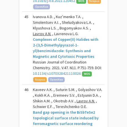
10.1016/j.ica.2021.120452
WOS
Scopus
OpenAlex
45
Ivanova A.D. , Kuz’menko T.A. ,
Smolentsev A.I. , Sheludyakova L.A. ,
Klyushova L.S. , Bogomyakov A.S. ,
Lavrov A.N.
, Lavrenova L.G.
Complexes of Copper(II) Halides with
2-(3,5-Dimethylpyrazol-1-
yl)benzimidazole: Synthesis and
Magnetic and Cytotoxic Properties
Russian Journal of Coordination
Chemistry. 2021. V.47. N11. P.751-759. DOI:
10.1134/s1070328421110026
WOS
Scopus
OpenAlex
46
Kaveev A.K. , Suturin S.M. , Golyashov V.A.
, Kokh K.A. , Eremeev S.V. , Estyunin D.A. ,
Shikin A.M. , Okotrub A.V. ,
Lavrov A.N.
,
Schwier E.F. , Tereshchenko O.E.
Band gap opening in the BiSbTeSe2
topological surface state induced by
ferromagnetic surface reordering