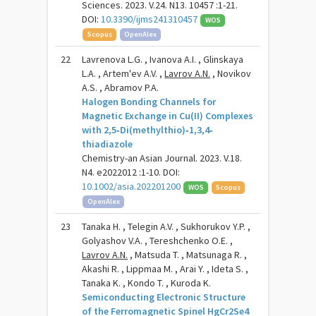
Sciences. 2023. V.24. N13. 10457 :1-21.
DOI:
10.3390/ijms241310457
WOS
Scopus
OpenAlex
22
Lavrenova L.G. , Ivanova A.I. , Glinskaya
L.A. , Artem'ev A.V. ,
Lavrov A.N.
, Novikov
A.S. , Abramov P.A.
Halogen Bonding Channels for
Magnetic Exchange in Cu(II) Complexes
with 2,5‐Di(methylthio)‐1,3,4‐
thiadiazole
Chemistry-an Asian Journal. 2023. V.18.
N4. e2022012 :1-10. DOI:
10.1002/asia.202201200
WOS
Scopus
OpenAlex
23
Tanaka H. , Telegin A.V. , Sukhorukov Y.P. ,
Golyashov V.A. , Tereshchenko O.E. ,
Lavrov A.N.
, Matsuda T. , Matsunaga R. ,
Akashi R. , Lippmaa M. , Arai Y. , Ideta S. ,
Tanaka K. , Kondo T. , Kuroda K.
Semiconducting Electronic Structure
of the Ferromagnetic Spinel HgCr2Se4