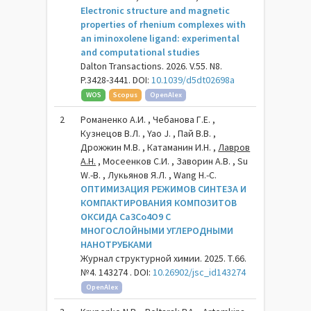
Electronic structure and magnetic
properties of rhenium complexes with
an iminoxolene ligand: experimental
and computational studies
Dalton Transactions. 2026. V.55. N8.
P.3428-3441. DOI:
10.1039/d5dt02698a
WOS
Scopus
OpenAlex
2
Романенко А.И. , Чебанова Г.Е. ,
Кузнецов В.Л. , Yao J. , Пай В.В. ,
Дрожжин М.В. , Катаманин И.Н. ,
Лавров
А.Н.
, Мосеенков С.И. , Заворин А.В. , Su
W.-B. , Лукьянов Я.Л. , Wang H.-C.
ОПТИМИЗАЦИЯ РЕЖИМОВ СИНТЕЗА И
КОМПАКТИРОВАНИЯ КОМПОЗИТОВ
ОКСИДА Ca3Co4O9 С
МНОГОСЛОЙНЫМИ УГЛЕРОДНЫМИ
НАНОТРУБКАМИ
Журнал структурной химии. 2025. Т.66.
№4. 143274 . DOI:
10.26902/jsc_id143274
OpenAlex