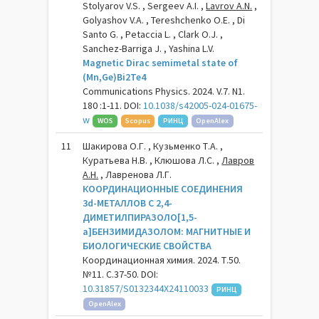
Stolyarov V.S. , Sergeev A.I. ,
Lavrov A.N.
,
Golyashov V.A. , Tereshchenko O.E. , Di
Santo G. , Petacсia L. , Clark O.J. ,
Sanchez-Barriga J. , Yashina L.V.
Magnetic Dirac semimetal state of
(Mn,Ge)Bi2Te4
Communications Physics. 2024. V.7. N1.
180 :1-11. DOI:
10.1038/s42005-024-01675-
w
WOS
Scopus
РИНЦ
OpenAlex
11
Шакирова О.Г. , Кузьменко Т.А. ,
Куратьева Н.В. , Клюшова Л.С. ,
Лавров
А.Н.
, Лавренова Л.Г.
КООРДИНАЦИОННЫЕ СОЕДИНЕНИЯ
3d-МЕТАЛЛОВ С 2,4-
ДИМЕТИЛПИРАЗОЛО[1,5-
а]БЕНЗИМИДАЗОЛОМ: МАГНИТНЫЕ И
БИОЛОГИЧЕСКИЕ СВОЙСТВА
Координационная химия. 2024. Т.50.
№11. С.37-50. DOI:
10.31857/S0132344X24110033
РИНЦ
OpenAlex