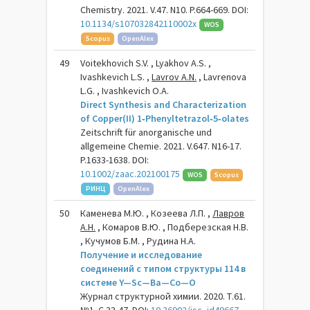
Chemistry. 2021. V.47. N10. P.664-669. DOI:
10.1134/s107032842110002x
WOS
Scopus
OpenAlex
49
Voitekhovich S.V. , Lyakhov A.S. ,
Ivashkevich L.S. ,
Lavrov A.N.
, Lavrenova
L.G. , Ivashkevich O.A.
Direct Synthesis and Characterization
of Copper(II) 1‐Phenyltetrazol‐5‐olates
Zeitschrift für anorganische und
allgemeine Chemie. 2021. V.647. N16-17.
P.1633-1638. DOI:
10.1002/zaac.202100175
WOS
Scopus
РИНЦ
OpenAlex
50
Каменева М.Ю. , Козеева Л.П. ,
Лавров
А.Н.
, Комаров В.Ю. , Подберезская Н.В.
, Кучумов Б.М. , Рудина Н.А.
Получение и исследование
соединений с типом структуры 114 в
системе Y—Sc—Ba—Co—O
Журнал структурной химии. 2020. Т.61.