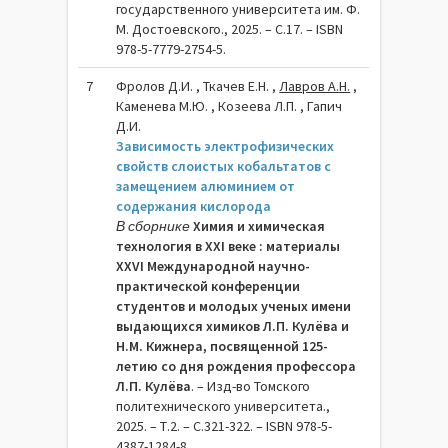
государственного университета им. Ф.
М. Достоевского., 2025. – C.17. – ISBN
978-5-7779-2754-5.
7
Фролов Д.И. , Ткачев Е.Н. ,
Лавров А.Н.
,
Каменева М.Ю. , Козеева Л.П. , Гапич
Д.И.
Зависимость электрофизических
свойств слоистых кобальтатов с
замещением алюминием от
содержания кислорода
В сборнике
Химия и химическая
технология в XXI веке : материалы
XXVI Международной научно-
практической конференции
студентов и молодых ученых имени
выдающихся химиков Л.П. Кулёва и
Н.М. Кижнера, посвященной 125-
летию со дня рождения профессора
Л.П. Кулёва
. – Изд-во Томского
политехнического университета.,
2025. – Т.2. – C.321-322. – ISBN 978-5-
4387-1284-8.