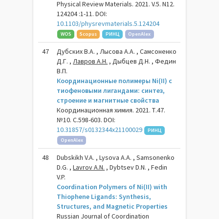
Physical Review Materials. 2021. V.5. N12.
124204 :1-11. DOI:
10.1103/physrevmaterials.5.124204
WOS
Scopus
РИНЦ
OpenAlex
47
Дубских В.А. , Лысова А.А. , Самсоненко
Д.Г. ,
Лавров А.Н.
, Дыбцев Д.Н. , Федин
В.П.
Координационные полимеры Ni(II) с
тиофеновыми лигандами: синтез,
строение и магнитные свойства
Координационная химия. 2021. Т.47.
№10. С.598-603. DOI:
10.31857/s0132344x21100029
РИНЦ
OpenAlex
48
Dubskikh V.A. , Lysova A.A. , Samsonenko
D.G. ,
Lavrov A.N.
, Dybtsev D.N. , Fedin
V.P.
Coordination Polymers of Ni(II) with
Thiophene Ligands: Synthesis,
Structures, and Magnetic Properties
Russian Journal of Coordination