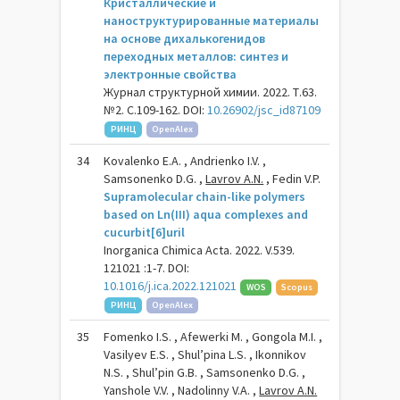
Кристаллические и
наноструктурированные материалы
на основе дихалькогенидов
переходных металлов: синтез и
электронные свойства
Журнал структурной химии. 2022. Т.63.
№2. С.109-162. DOI:
10.26902/jsc_id87109
РИНЦ
OpenAlex
34
Kovalenko E.A. , Andrienko I.V. ,
Samsonenko D.G. ,
Lavrov A.N.
, Fedin V.P.
Supramolecular chain-like polymers
based on Ln(III) aqua complexes and
cucurbit[6]uril
Inorganica Chimica Acta. 2022. V.539.
121021 :1-7. DOI:
10.1016/j.ica.2022.121021
WOS
Scopus
РИНЦ
OpenAlex
35
Fomenko I.S. , Afewerki M. , Gongola M.I. ,
Vasilyev E.S. , Shul’pina L.S. , Ikonnikov
N.S. , Shul’pin G.B. , Samsonenko D.G. ,
Yanshole V.V. , Nadolinny V.A. ,
Lavrov A.N.