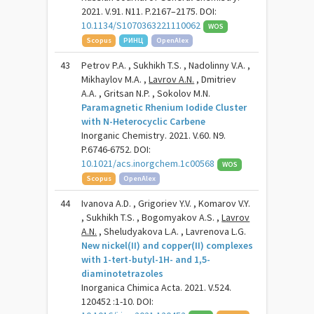
2021. V.91. N11. P.2167–2175. DOI:
10.1134/S1070363221110062
WOS
Scopus
РИНЦ
OpenAlex
43
Petrov P.A. , Sukhikh T.S. , Nadolinny V.A. ,
Mikhaylov M.A. ,
Lavrov A.N.
, Dmitriev
A.A. , Gritsan N.P. , Sokolov M.N.
Paramagnetic Rhenium Iodide Cluster
with N-Heterocyclic Carbene
Inorganic Chemistry. 2021. V.60. N9.
P.6746-6752. DOI:
10.1021/acs.inorgchem.1c00568
WOS
Scopus
OpenAlex
44
Ivanova A.D. , Grigoriev Y.V. , Komarov V.Y.
, Sukhikh T.S. , Bogomyakov A.S. ,
Lavrov
A.N.
, Sheludyakova L.A. , Lavrenova L.G.
New nickel(II) and copper(II) complexes
with 1-tert-butyl-1H- and 1,5-
diaminotetrazoles
Inorganica Chimica Acta. 2021. V.524.
120452 :1-10. DOI: