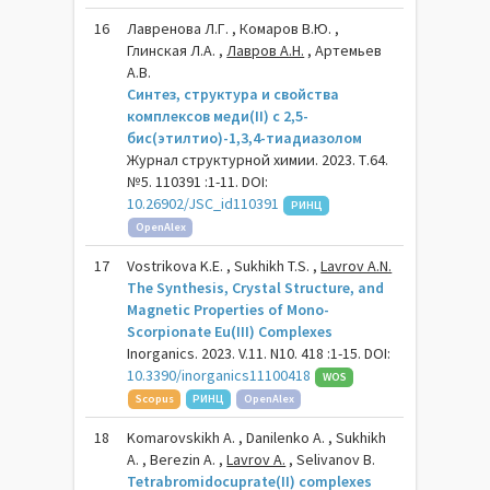
16
Лавренова Л.Г. , Комаров В.Ю. ,
Глинская Л.А. ,
Лавров А.Н.
, Артемьев
A.В.
Синтез, структура и свойства
комплексов меди(II) с 2,5-
бис(этилтио)-1,3,4-тиадиазолом
Журнал структурной химии. 2023. Т.64.
№5. 110391 :1-11. DOI:
10.26902/JSC_id110391
РИНЦ
OpenAlex
17
Vostrikova K.E. , Sukhikh T.S. ,
Lavrov A.N.
The Synthesis, Crystal Structure, and
Magnetic Properties of Mono-
Scorpionate Eu(III) Complexes
Inorganics. 2023. V.11. N10. 418 :1-15. DOI:
10.3390/inorganics11100418
WOS
Scopus
РИНЦ
OpenAlex
18
Komarovskikh A. , Danilenko A. , Sukhikh
A. , Berezin A. ,
Lavrov A.
, Selivanov B.
Tetrabromidocuprate(II) complexes