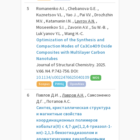
5
Romanenko A.I. , Chebanova G.E. ,
Kuznetsov V.L. , Yao J. , Pai V.V. , Drozhzhin
M.V. , Katamanin I.N. ,
Lavrov A.N.
,
Moseenkov S.I. , Zavorin A.V. , Su W.-B. ,
Luk′yanov Y.L. , Wang H.-C.
Optimization of the Synthesis and
Compaction Modes of Ca3Co4O9 Oxide
Composites with Multilayer Carbon
Nanotubes
Journal of Structural Chemistry. 2025.
V.66. N4. P.742-756. DOI:
10.1134/s0022476625040109
WOS
Scopus
РИНЦ
OpenAlex
6
Павлов Д.И. ,
Лавров А.Н.
, Самсоненко
Д.Г. , Потапов А.С.
Синтез, кристаллическая структура
и магнитные свойства
координационных полимеров
кобальта(II) с 4,7-ди(1,2,4-триазол-1-
ил)-2,1,3-бензотиадиазолом и
ароматическими дикарбоновыми