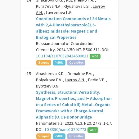
14
Shakirova O.G. , Kuz’menko T.A. ,
Kurat’eva N.V. , Klyushova L.S. ,
Lavrov
A.N.
, Lavrenova L.G.
Coordination Compounds of 3d Metals
with 2,4-Dimethylpyrazolo[1,5-
а]benzimidazole: Magnetic and
Biological Properties
Russian Journal of Coordination
Chemistry. 2024. V.50. N7. P.500-511. DOI:
10.1134/s1070328424600621
WOS
Scopus
РИНЦ
OpenAlex
15
Abasheeva K.D. , Demakov P.A. ,
Polyakova E.V. ,
Lavrov A.N.
, Fedin V.P. ,
Dybtsev D.N.
Synthesis, Structural Versatility,
Magnetic Properties, and I− Adsorption
in a Series of Cobalt(II) Metal–Organic
Frameworks with a Charge-Neutral
Aliphatic (O,O)-Donor Bridge
Nanomaterials. 2023. V.13. N20. 2773 :1-17.
DOI:
10.3390/nano13202773
WOS
Scopus
РИНЦ
OpenAlex