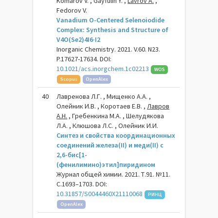
Komarov V. , Gayfulin Y. ,
Lavrov A.
,
Fedorov V.
Vanadium O-Centered Selenoiodide
Complex: Synthesis and Structure of
V4O(Se2)4I6·I2
Inorganic Chemistry. 2021. V.60. N23.
P.17627-17634. DOI:
10.1021/acs.inorgchem.1c02213
WOS
Scopus
OpenAlex
40
Лавренова Л.Г. , Мищенко А.А. ,
Олейник И.В. , Коротаев Е.В. ,
Лавров
А.Н.
, Гребенкина М.А. , Шелудякова
Л.А. , Клюшова Л.С. , Олейник И.И.
Синтез и свойства координационных
соединений железа(II) и меди(II) с
2,6-бис[1-
(фенилимино)этил]пиридином
Журнал общей химии. 2021. Т.91. №11.
С.1693–1703. DOI:
10.31857/S0044460X21110068
РИНЦ
OpenAlex