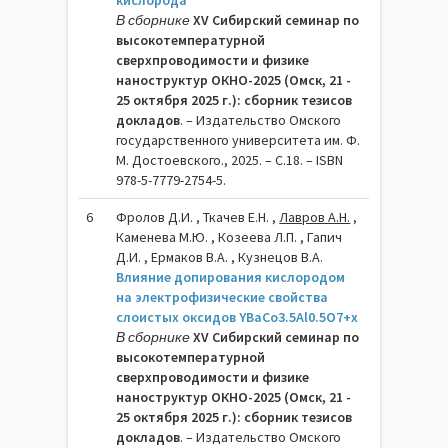
кислорода
В сборнике
XV Сибирский семинар по
высокотемпературной
сверхпроводимости и физике
наноструктур ОКНО-2025 (Омск, 21 -
25 октября 2025 г.): сборник тезисов
докладов
. – Издательство Омского
государственного университета им. Ф.
М. Достоевского., 2025. – C.18. – ISBN
978-5-7779-2754-5.
6
Фролов Д.И. , Ткачев Е.Н. ,
Лавров А.Н.
,
Каменева М.Ю. , Козеева Л.П. , Гапич
Д.И. , Ермаков В.А. , Кузнецов В.А.
Влияние допирования кислородом
на электрофизические свойства
слоистых оксидов YBaCo3.5Al0.5O7+x
В сборнике
XV Сибирский семинар по
высокотемпературной
сверхпроводимости и физике
наноструктур ОКНО-2025 (Омск, 21 -
25 октября 2025 г.): сборник тезисов
докладов
. – Издательство Омского