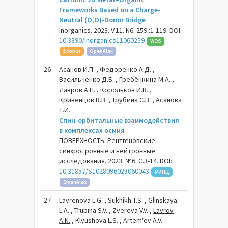
Frameworks Based on a Charge-
Neutral (O,O)-Donor Bridge
Inorganics. 2023. V.11. N6. 259 :1-119. DOI:
10.3390/inorganics11060259
WOS
Scopus
OpenAlex
26
Асанов И.П. , Федоренко А.Д. ,
Васильченко Д.Б. , Гребёнкина М.А. ,
Лавров А.Н.
, Корольков И.В. ,
Кривенцов В.В. , Трубина С.В. , Асанова
Т.И.
Спин-орбитальные взаимодействия
в комплексах осмия
ПОВЕРХНОСТЬ. Рентгеновские
синхротронные и нейтронные
исследования. 2023. №6. С.3-14. DOI:
10.31857/S1028096023060043
РИНЦ
OpenAlex
27
Lavrenova L.G. , Sukhikh T.S. , Glinskaya
L.A. , Trubina S.V. , Zvereva V.V. ,
Lavrov
A.N.
, Klyushova L.S. , Artem'ev A.V.