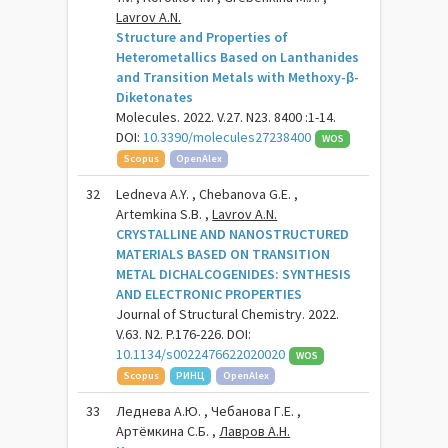
Lavrov A.N.
Structure and Properties of
Heterometallics Based on Lanthanides
and Transition Metals with Methoxy-β-
Diketonates
Molecules. 2022. V.27. N23. 8400 :1-14.
DOI:
10.3390/molecules27238400
WOS
Scopus
OpenAlex
32
Ledneva A.Y. , Chebanova G.E. ,
Artemkina S.B. ,
Lavrov A.N.
CRYSTALLINE AND NANOSTRUCTURED
MATERIALS BASED ON TRANSITION
METAL DICHALCOGENIDES: SYNTHESIS
AND ELECTRONIC PROPERTIES
Journal of Structural Chemistry. 2022.
V.63. N2. P.176-226. DOI:
10.1134/s0022476622020020
WOS
Scopus
РИНЦ
OpenAlex
33
Леднева А.Ю. , Чебанова Г.Е. ,
Артёмкина С.Б. ,
Лавров А.Н.