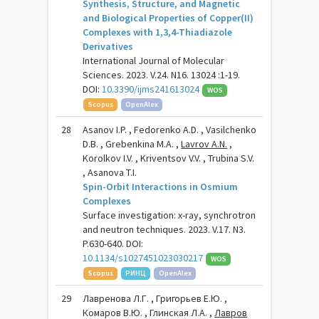
Synthesis, Structure, and Magnetic
and Biological Properties of Copper(II)
Complexes with 1,3,4-Thiadiazole
Derivatives
International Journal of Molecular
Sciences. 2023. V.24. N16. 13024 :1-19.
DOI:
10.3390/ijms241613024
WOS
Scopus
OpenAlex
28
Asanov I.P. , Fedorenko A.D. , Vasilchenko
D.B. , Grebenkina M.A. ,
Lavrov A.N.
,
Korolkov I.V. , Kriventsov V.V. , Trubina S.V.
, Asanova T.I.
Spin-Orbit Interactions in Osmium
Complexes
Surface investigation: x-ray, synchrotron
and neutron techniques. 2023. V.17. N3.
P.630-640. DOI:
10.1134/s1027451023030217
WOS
Scopus
РИНЦ
OpenAlex
29
Лавренова Л.Г. , Григорьев Е.Ю. ,
Комаров В.Ю. , Глинская Л.А. ,
Лавров