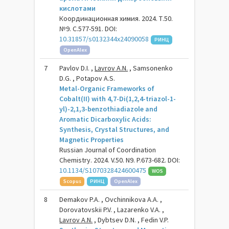
кислотами
Координационная химия. 2024. Т.50.
№9. С.577-591. DOI:
10.31857/s0132344x24090058
РИНЦ
OpenAlex
7
Pavlov D.I. ,
Lavrov A.N.
, Samsonenko
D.G. , Potapov A.S.
Metal-Organic Frameworks of
Cobalt(II) with 4,7-Di(1,2,4-triazol-1-
yl)-2,1,3-benzothiadiazole and
Aromatic Dicarboxylic Acids:
Synthesis, Crystal Structures, and
Magnetic Properties
Russian Journal of Coordination
Chemistry. 2024. V.50. N9. P.673-682. DOI:
10.1134/S1070328424600475
WOS
Scopus
РИНЦ
OpenAlex
8
Demakov P.A. , Ovchinnikova A.A. ,
Dorovatovskii P.V. , Lazarenko V.A. ,
Lavrov A.N.
, Dybtsev D.N. , Fedin V.P.