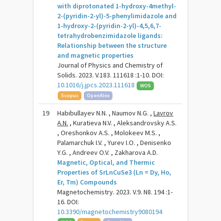
with diprotonated 1-hydroxy-4methyl-
2-(pyridin-2-yl)-5-phenylimidazole and
1-hydroxy-2-(pyridin-2-yl)-4,5,6,7-
tetrahydrobenzimidazole ligands:
Relationship between the structure
and magnetic properties
Journal of Physics and Chemistry of
Solids. 2023. V.183. 111618 :1-10. DOI:
10.1016/j.jpcs.2023.111618
WOS
Scopus
OpenAlex
19
Habibullayev N.N. , Naumov N.G. ,
Lavrov
A.N.
, Kuratieva N.V. , Aleksandrovsky A.S.
, Oreshonkov A.S. , Molokeev M.S. ,
Palamarchuk I.V. , Yurev I.O. , Denisenko
Y.G. , Andreev O.V. , Zakharova A.D.
Magnetic, Optical, and Thermic
Properties of SrLnCuSe3 (Ln = Dy, Ho,
Er, Tm) Compounds
Magnetochemistry. 2023. V.9. N8. 194 :1-
16. DOI:
10.3390/magnetochemistry9080194