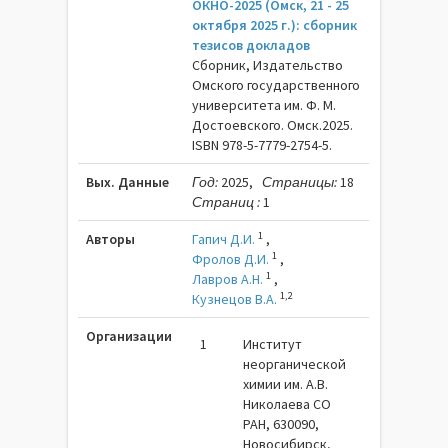
ОКНО-2025 (Омск, 21 - 25
октября 2025 г.): сборник
тезисов докладов
Сборник, Издательство
Омского государственного
университета им. Ф. М.
Достоевского. Омск.2025.
ISBN 978-5-7779-2754-5.
Вых. Данные
Год:
2025,
Страницы:
18
Страниц :
1
1
Авторы
Гапич Д.И.
,
1
Фролов Д.И.
,
1
Лавров А.Н.
,
1,2
Кузнецов В.А.
Организации
1
Институт
неорганической
химии им. А.В.
Николаева СО
РАН, 630090,
Новосибирск,