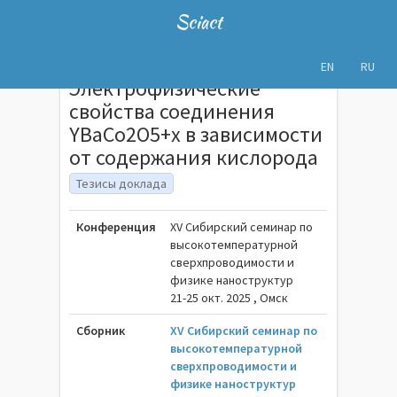
Sciact
EN
RU
Электрофизические
свойства соединения
YBaCo2O5+x в зависимости
от содержания кислорода
Тезисы доклада
Конференция
XV Сибирский семинар по
высокотемпературной
сверхпроводимости и
физике наноструктур
21-25 окт. 2025 , Омск
Сборник
XV Сибирский семинар по
высокотемпературной
сверхпроводимости и
физике наноструктур