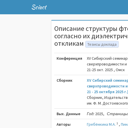
Sciact
Описание структуры ф
согласно их диэлектри
откликам
Тезисы доклада
Конференция
XV Сибирский семинар
сверхпроводимости и
21-25 окт. 2025 , Омск
Сборник
XV Сибирский семина
сверхпроводимости и
21 - 25 октября 2025 
Сборник, Издательств
им. Ф. М. Достоевского.
Вых. Данные
Год:
2025,
Страницы
1
Авторы
Гребёнкина М.A.
,
Пин