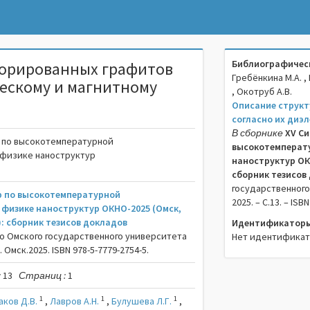
Библиографическ
торированных графитов
Гребёнкина М.A. , 
ческому и магнитному
, Окотруб А.В.
Описание струк
согласно их диэ
В сборнике
XV Си
 по высокотемпературной
высокотемперату
 физике наноструктур
наноструктур ОКНО
сборник тезисов
государственного 
р по высокотемпературной
2025. – C.13. – ISB
 физике наноструктур ОКНО-2025 (Омск,
г.): сборник тезисов докладов
Идентификаторы
о Омского государственного университета
Нет идентифика
 Омск.2025. ISBN 978-5-7779-2754-5.
:
13
Страниц :
1
1
1
1
аков Д.В.
,
Лавров А.Н.
,
Булушева Л.Г.
,