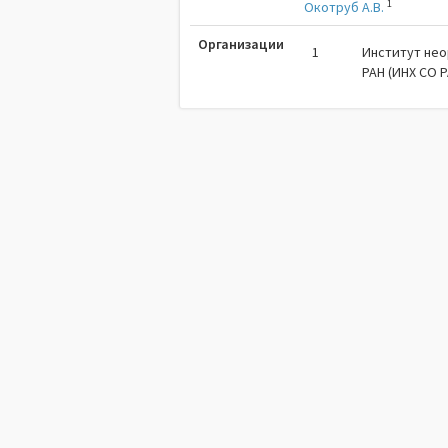
1
Окотруб А.В.
Организации
1
Институт нео
РАН (ИНХ СО Р