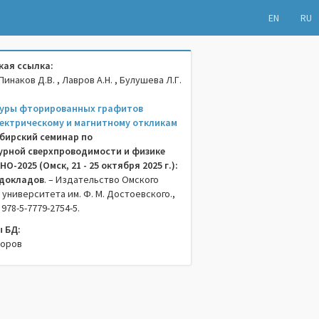
EN
RU
ая ссылка:
Пинаков Д.В. , Лавров А.Н. , Булушева Л.Г.
туры фторированных графитов
лектрическому и магнитному откликам
бирский семинар по
рной сверхпроводимости и физике
-2025 (Омск, 21 - 25 октября 2025 г.):
 докладов
. – Издательство Омского
университета им. Ф. М. Достоевского.,
N 978-5-7779-2754-5.
 БД:
торов