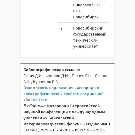
Николаева СО
РАН,
Новосибирск
2
Новосибирский
государственный
технический
университет
Библиографическая ссылка:
Гапич Д.И. , Фролов Д.И. , Ткачев Е.Н. , Лавров
А.Н. , Кузнецов В.А.
Взаимосвязь содержания кислорода и
электрофизических свойств соединений
YBaCo2O5+x
В сборнике
Материалы Всероссийской
научной конференции с международным
участием «V Байкальский
материаловедческий форум»
. – Изд-во ИМБТ
СО РАН., 2025. – C.261-262. – ISBN 978-5-7925-