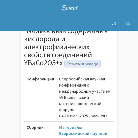
Sciact
EN
RU
Взаимосвязь содержания
кислорода и
электрофизических
свойств соединений
YBaCo2O5+x
Тезисы доклада
Конференция
Всероссийская научная
конференция с
международным участием
«V Байкальский
материаловедческий
форум»
04-10 июл. 2025 , Улан-Удэ
Сборник
Материалы
Всероссийской научной