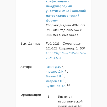
конференции с
международным
участием «V Байкальский
материаловедческий
форум»
Сборник, Изд-во ИМБТ СО
РАН. Улан-Удэ.2025. 542 c.
ISBN 978-5-7925-0672-5.
Вых. Данные
Год:
2025,
Страницы:
261-262
Страниц :
2
DOI:
10.30792/978-5-7925-0672-5-
2025-4-533
1
Авторы
Гапич Д.И.
,
1
Фролов Д.И.
,
1
Ткачев Е.Н.
,
1
Лавров А.Н.
,
1,2
Кузнецов В.А.
Организации
1
Институт
неорганической
химии имени А.В.