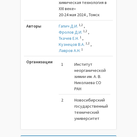
химическая технология в
XXI веке»
20-24 мая 2024 , Томск
1,2
Авторы
Гапич Д.И.
,
1,2
Фролов Д.И.
,
1
Ткачев Е.Н.
,
1,2
Кузнецов В.А.
,
1
Лавров А.Н.
Организации
1
Институт
неорганической
химии им. А. В.
Николаева СО
РАН
2
Новосибирский
государственный
технический
университет