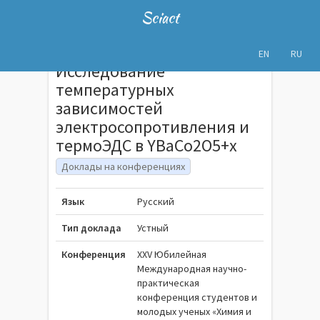
Sciact
EN
RU
Исследование
температурных
зависимостей
электросопротивления и
термоЭДС в YBaCo2O5+x
Доклады на конференциях
Язык
Русский
Тип доклада
Устный
Конференция
XXV Юбилейная
Международная научно-
практическая
конференция студентов и
молодых ученых «Химия и