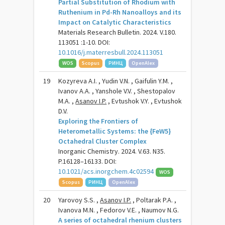
Partial Substitution of Rhodium with
Ruthenium in Pd-Rh Nanoalloys and its
Impact on Catalytic Characteristics
Materials Research Bulletin. 2024. V.180.
113051 :1-10. DOI:
10.1016/j.materresbull.2024.113051
WOS
Scopus
РИНЦ
OpenAlex
19
Kozyreva A.I. , Yudin V.N. , Gaifulin Y.M. ,
Ivanov A.A. , Yanshole V.V. , Shestopalov
M.A. ,
Asanov I.P.
, Evtushok V.Y. , Evtushok
D.V.
Exploring the Frontiers of
Heterometallic Systems: the {FeW5}
Octahedral Cluster Complex
Inorganic Chemistry. 2024. V.63. N35.
P.16128–16133. DOI:
10.1021/acs.inorgchem.4c02594
WOS
Scopus
РИНЦ
OpenAlex
20
Yarovoy S.S. ,
Asanov I.P.
, Poltarak P.A. ,
Ivanova M.N. , Fedorov V.E. , Naumov N.G.
A series of octahedral rhenium clusters