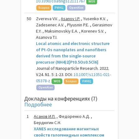
10.3390/coatings12111767
WOS
Scopus
РИНЦ
OpenAlex
50
Zvereva V.V. ,
Asanov I.P.
, Yusenko K.V. ,
Zadesenec A.V. , Plyusnin P.E. , Gerasimov
E.Y. , Maksimovskiy E.A. , Korenev S.V. ,
Asanova T.I.
Local atomic and electronic structure
of Pt-Os nanoplates and nanofibers
derived from the single-source
precursor (NH4)2[Pt0.5Os0.5Cl6]
Journal of Nanoparticle Research. 2022.
V.24. N1. 5 :1-23. DOI:
10.1007/s11051-021-
05378-z
WOS
Scopus
РИНЦ
OpenAlex
Доклады на конференциях (7)
Подробнее
1
Асанов И.П.
, Федоренко А.Д. ,
Бердюгин С.Н.
XANES исследование магнитных
свойств галогенидных комплексом