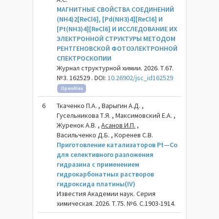
МАГНИТНЫЕ СВОЙСТВА СОЕДИНЕНИЙ
(NH4)2[ReCl6], [Pd(NH3)4][ReCl6] И
[Pt(NH3)4][ReCl6] И ИССЛЕДОВАНИЕ ИХ
ЭЛЕКТРОННОЙ СТРУКТУРЫ МЕТОДОМ
РЕНТГЕНОВСКОЙ ФОТОЭЛЕКТРОННОЙ
СПЕКТРОСКОПИИ
Журнал структурной химии. 2026. Т.67.
№3. 162529 . DOI:
10.26902/jsc_id162529
OpenAlex
6
Ткаченко П.А. , Варыгин А.Д. ,
Гусельникова Т.Я. , Максимовский Е.А. ,
Журенок А.В. ,
Асанов И.П.
,
Васильченко Д.Б. , Коренев С.В.
Приготовление катализаторов Pt—Co
для селективного разложения
гидразина с применением
гидрокарбонатных растворов
гидроксида платины(IV)
Известия Академии наук. Серия
химическая. 2026. Т.75. №6. С.1903-1914.