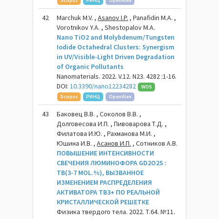
Scopus
РИНЦ
OpenAlex
42
Marchuk M.V. ,
Asanov I.P.
, Panafidin M.A. ,
Vorotnikov Y.A. , Shestopalov M.A.
Nano TiO2 and Molybdenum/Tungsten
Iodide Octahedral Clusters: Synergism
in UV/Visible-Light Driven Degradation
of Organic Pollutants
Nanomaterials. 2022. V.12. N23. 4282 :1-16.
DOI:
10.3390/nano12234282
WOS
Scopus
РИНЦ
OpenAlex
43
Баковец В.В. , Соколов В.В. ,
Долговесова И.П. , Пивоварова Т.Д. ,
Филатова И.Ю. , Рахманова М.И. ,
Юшина И.В. ,
Асанов И.П.
, Сотников А.В.
ПОВЫШЕНИЕ ИНТЕНСИВНОСТИ
СВЕЧЕНИЯ ЛЮМИНОФОРА GD2O2S :
TB(3-7 MOL.%), ВЫЗВАННОЕ
ИЗМЕНЕНИЕМ РАСПРЕДЕЛЕНИЯ
АКТИВАТОРА TB3+ ПО РЕАЛЬНОЙ
КРИСТАЛЛИЧЕСКОЙ РЕШЕТКЕ
Физика твердого тела. 2022. Т.64. №11.