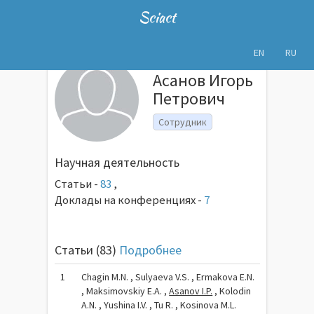
Sciact
EN
RU
Асанов Игорь
Петрович
Сотрудник
Научная деятельность
Статьи -
83
,
Доклады на конференциях -
7
Статьи (83)
Подробнее
1
Chagin M.N. , Sulyaeva V.S. , Ermakova E.N.
, Maksimovskiy E.A. ,
Asanov I.P.
, Kolodin
A.N. , Yushina I.V. , Tu R. , Kosinova M.L.