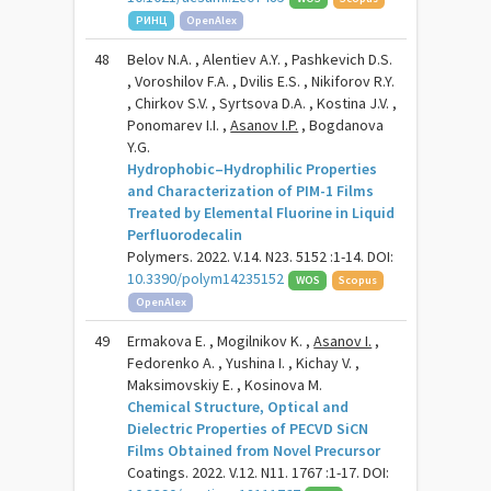
РИНЦ
OpenAlex
48
Belov N.A. , Alentiev A.Y. , Pashkevich D.S.
, Voroshilov F.A. , Dvilis E.S. , Nikiforov R.Y.
, Chirkov S.V. , Syrtsova D.A. , Kostina J.V. ,
Ponomarev I.I. ,
Asanov I.P.
, Bogdanova
Y.G.
Hydrophobic–Hydrophilic Properties
and Characterization of PIM-1 Films
Treated by Elemental Fluorine in Liquid
Perfluorodecalin
Polymers. 2022. V.14. N23. 5152 :1-14. DOI:
10.3390/polym14235152
WOS
Scopus
OpenAlex
49
Ermakova E. , Mogilnikov K. ,
Asanov I.
,
Fedorenko A. , Yushina I. , Kichay V. ,
Maksimovskiy E. , Kosinova M.
Chemical Structure, Optical and
Dielectric Properties of PECVD SiCN
Films Obtained from Novel Precursor
Coatings. 2022. V.12. N11. 1767 :1-17. DOI: