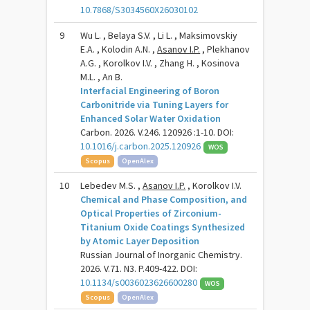
10.7868/S3034560X26030102
9
Wu L. , Belaya S.V. , Li L. , Maksimovskiy
E.A. , Kolodin A.N. ,
Asanov I.P.
, Plekhanov
A.G. , Korolkov I.V. , Zhang H. , Kosinova
M.L. , An B.
Interfacial Engineering of Boron
Carbonitride via Tuning Layers for
Enhanced Solar Water Oxidation
Carbon. 2026. V.246. 120926 :1-10. DOI:
10.1016/j.carbon.2025.120926
WOS
Scopus
OpenAlex
10
Lebedev M.S. ,
Asanov I.P.
, Korolkov I.V.
Chemical and Phase Composition, and
Optical Properties of Zirconium-
Titanium Oxide Coatings Synthesized
by Atomic Layer Deposition
Russian Journal of Inorganic Chemistry.
2026. V.71. N3. P.409-422. DOI:
10.1134/s0036023626600280
WOS
Scopus
OpenAlex