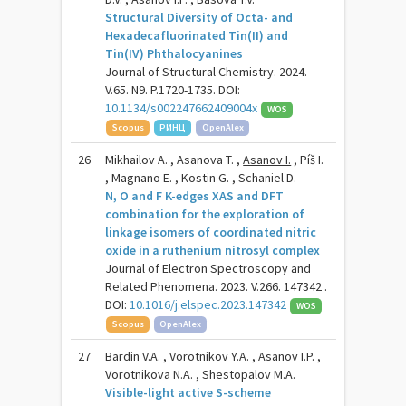
Structural Diversity of Octa- and
Hexadecafluorinated Tin(II) and
Tin(IV) Phthalocyanines
Journal of Structural Chemistry. 2024.
V.65. N9. P.1720-1735. DOI:
10.1134/s002247662409004x
WOS
Scopus
РИНЦ
OpenAlex
26
Mikhailov A. , Asanova T. ,
Asanov I.
, Píš I.
, Magnano E. , Kostin G. , Schaniel D.
N, O and F K-edges XAS and DFT
combination for the exploration of
linkage isomers of coordinated nitric
oxide in a ruthenium nitrosyl complex
Journal of Electron Spectroscopy and
Related Phenomena. 2023. V.266. 147342 .
DOI:
10.1016/j.elspec.2023.147342
WOS
Scopus
OpenAlex
27
Bardin V.A. , Vorotnikov Y.A. ,
Asanov I.P.
,
Vorotnikova N.A. , Shestopalov M.A.
Visible-light active S-scheme