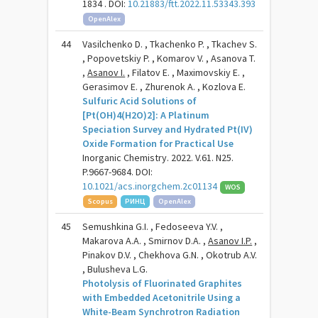
1834 . DOI:
10.21883/ftt.2022.11.53343.393
OpenAlex
44
Vasilchenko D. , Tkachenko P. , Tkachev S.
, Popovetskiy P. , Komarov V. , Asanova T.
,
Asanov I.
, Filatov E. , Maximovskiy E. ,
Gerasimov E. , Zhurenok A. , Kozlova E.
Sulfuric Acid Solutions of
[Pt(OH)4(H2O)2]: A Platinum
Speciation Survey and Hydrated Pt(IV)
Oxide Formation for Practical Use
Inorganic Chemistry. 2022. V.61. N25.
P.9667-9684. DOI:
10.1021/acs.inorgchem.2c01134
WOS
Scopus
РИНЦ
OpenAlex
45
Semushkina G.I. , Fedoseeva Y.V. ,
Makarova A.A. , Smirnov D.A. ,
Asanov I.P.
,
Pinakov D.V. , Chekhova G.N. , Okotrub A.V.
, Bulusheva L.G.
Photolysis of Fluorinated Graphites
with Embedded Acetonitrile Using a
White-Beam Synchrotron Radiation