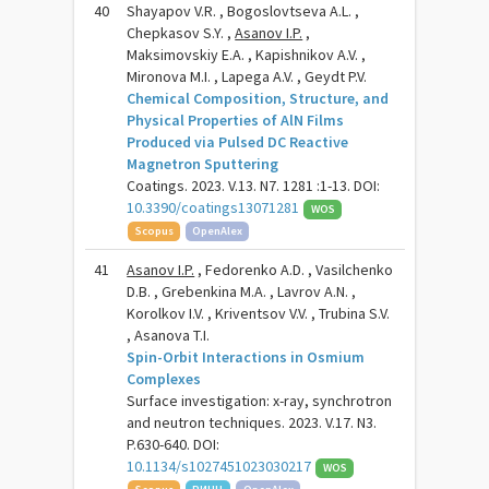
40
Shayapov V.R. , Bogoslovtseva A.L. ,
Chepkasov S.Y. ,
Asanov I.P.
,
Maksimovskiy E.A. , Kapishnikov A.V. ,
Mironova M.I. , Lapega A.V. , Geydt P.V.
Chemical Composition, Structure, and
Physical Properties of AlN Films
Produced via Pulsed DC Reactive
Magnetron Sputtering
Coatings. 2023. V.13. N7. 1281 :1-13. DOI:
10.3390/coatings13071281
WOS
Scopus
OpenAlex
41
Asanov I.P.
, Fedorenko A.D. , Vasilchenko
D.B. , Grebenkina M.A. , Lavrov A.N. ,
Korolkov I.V. , Kriventsov V.V. , Trubina S.V.
, Asanova T.I.
Spin-Orbit Interactions in Osmium
Complexes
Surface investigation: x-ray, synchrotron
and neutron techniques. 2023. V.17. N3.
P.630-640. DOI:
10.1134/s1027451023030217
WOS