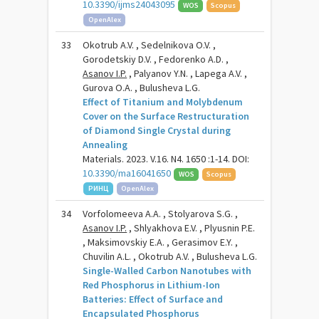
10.3390/ijms24043095
WOS
Scopus
OpenAlex
33
Okotrub A.V. , Sedelnikova O.V. ,
Gorodetskiy D.V. , Fedorenko A.D. ,
Asanov I.P.
, Palyanov Y.N. , Lapega A.V. ,
Gurova O.A. , Bulusheva L.G.
Effect of Titanium and Molybdenum
Cover on the Surface Restructuration
of Diamond Single Crystal during
Annealing
Materials. 2023. V.16. N4. 1650 :1-14. DOI:
10.3390/ma16041650
WOS
Scopus
РИНЦ
OpenAlex
34
Vorfolomeeva A.A. , Stolyarova S.G. ,
Asanov I.P.
, Shlyakhova E.V. , Plyusnin P.E.
, Maksimovskiy E.A. , Gerasimov E.Y. ,
Chuvilin A.L. , Okotrub A.V. , Bulusheva L.G.
Single-Walled Carbon Nanotubes with
Red Phosphorus in Lithium-Ion
Batteries: Effect of Surface and
Encapsulated Phosphorus