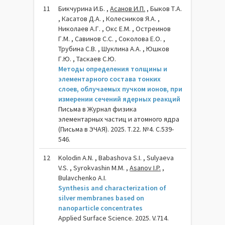
11
Бикчурина И.Б. ,
Асанов И.П.
, Быков Т.А.
, Касатов Д.А. , Колесников Я.А. ,
Николаев А.Г. , Окс Е.М. , Остреинов
Г.М. , Савинов С.С. , Соколова Е.О. ,
Трубина С.В. , Шуклина А.А. , Юшков
Г.Ю. , Таскаев С.Ю.
Методы определения толщины и
элементарного состава тонких
слоев, облучаемых пучком ионов, при
измерении сечений ядерных реакций
Письма в Журнал физика
элементарных частиц и атомного ядра
(Письма в ЭЧАЯ). 2025. Т.22. №4. С.539-
546.
12
Kolodin A.N. , Babashova S.I. , Sulyaeva
V.S. , Syrokvashin M.M. ,
Asanov I.P.
,
Bulavchenko A.I.
Synthesis and characterization of
silver membranes based on
nanoparticle concentrates
Applied Surface Science. 2025. V.714.