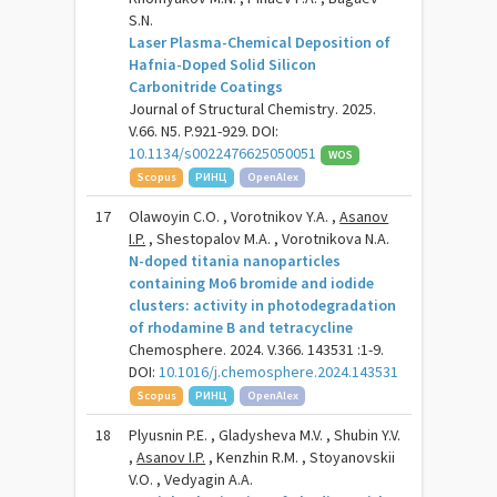
S.N.
Laser Plasma-Chemical Deposition of
Hafnia-Doped Solid Silicon
Carbonitride Coatings
Journal of Structural Chemistry. 2025.
V.66. N5. P.921-929. DOI:
10.1134/s0022476625050051
WOS
Scopus
РИНЦ
OpenAlex
17
Olawoyin C.O. , Vorotnikov Y.A. ,
Asanov
I.P.
, Shestopalov M.A. , Vorotnikova N.A.
N-doped titania nanoparticles
containing Mo6 bromide and iodide
clusters: activity in photodegradation
of rhodamine B and tetracycline
Chemosphere. 2024. V.366. 143531 :1-9.
DOI:
10.1016/j.chemosphere.2024.143531
Scopus
РИНЦ
OpenAlex
18
Plyusnin P.E. , Gladysheva M.V. , Shubin Y.V.
,
Asanov I.P.
, Kenzhin R.M. , Stoyanovskii
V.O. , Vedyagin A.A.