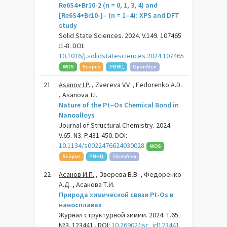
Re6S4+Br10-2 (n = 0, 1, 3, 4) and
[Re6S4+Br10-]– (n = 1–4): XPS and DFT
study
Solid State Sciences. 2024. V.149. 107465
:1-8. DOI:
10.1016/j.solidstatesciences.2024.107465
WOS
Scopus
РИНЦ
OpenAlex
21
Asanov I.P.
, Zvereva V.V. , Fedorenko A.D.
, Asanova T.I.
Nature of the Pt–Os Chemical Bond in
Nanoalloys
Journal of Structural Chemistry. 2024.
V.65. N3. P.431-450. DOI:
10.1134/s0022476624030028
WOS
Scopus
РИНЦ
OpenAlex
22
Асанов И.П.
, Зверева В.В. , Федоренко
А.Д. , Асанова Т.И.
Природа химической связи Pt-Os в
наносплавах
Журнал структурной химии. 2024. Т.65.
№3. 123441 . DOI:
10.26902/jsc_id123441