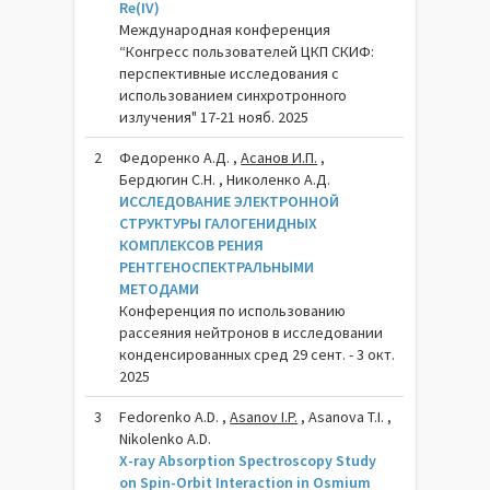
Re(IV)
Международная конференция
“Конгресс пользователей ЦКП СКИФ:
перспективные исследования с
использованием синхротронного
излучения" 17-21 нояб. 2025
2
Федоренко А.Д. ,
Асанов И.П.
,
Бердюгин С.Н. , Николенко А.Д.
ИССЛЕДОВАНИЕ ЭЛЕКТРОННОЙ
СТРУКТУРЫ ГАЛОГЕНИДНЫХ
КОМПЛЕКСОВ РЕНИЯ
РЕНТГЕНОСПЕКТРАЛЬНЫМИ
МЕТОДАМИ
Конференция по использованию
рассеяния нейтронов в исследовании
конденсированных сред 29 сент. - 3 окт.
2025
3
Fedorenko A.D. ,
Asanov I.P.
, Asanova T.I. ,
Nikolenko A.D.
X-ray Absorption Spectroscopy Study
on Spin-Orbit Interaction in Osmium