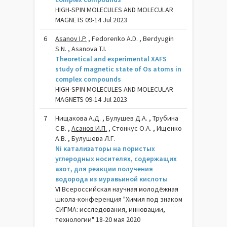
HIGH-SPIN MOLECULES AND MOLECULAR
MAGNETS 09-14 Jul 2023
6
Asanov I.P.
, Fedorenko A.D. , Berdyugin
S.N. , Asanova T.I.
Theoretical and experimental XAFS
study of magnetic state of Os atoms in
complex compounds
HIGH-SPIN MOLECULES AND MOLECULAR
MAGNETS 09-14 Jul 2023
7
Нищакова А.Д. , Булушев Д.А. , Трубина
С.В. ,
Асанов И.П.
, Стонкус О.А. , Ищенко
А.В. , Булушева Л.Г.
Ni катализаторы на пористых
углеродных носителях, содержащих
азот, для реакции получения
водорода из муравьиной кислоты
VI Всероссийская научная молодёжная
школа-конференция "Химия под знаком
СИГМА: исследования, инновации,
технологии" 18-20 мая 2020