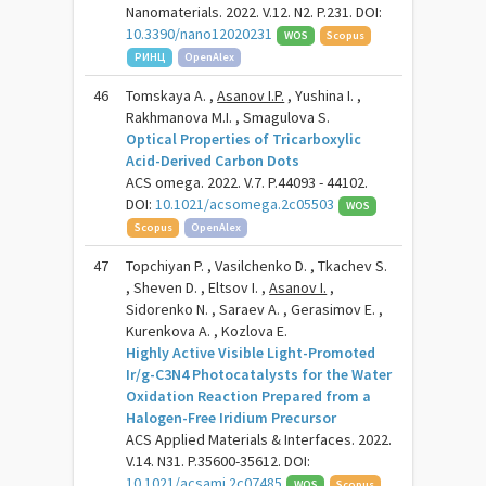
Nanomaterials. 2022. V.12. N2. P.231. DOI:
10.3390/nano12020231
WOS
Scopus
РИНЦ
OpenAlex
46
Tomskaya A. ,
Asanov I.P.
, Yushina I. ,
Rakhmanova M.I. , Smagulova S.
Optical Properties of Tricarboxylic
Acid-Derived Carbon Dots
ACS omega. 2022. V.7. P.44093 - 44102.
DOI:
10.1021/acsomega.2c05503
WOS
Scopus
OpenAlex
47
Topchiyan P. , Vasilchenko D. , Tkachev S.
, Sheven D. , Eltsov I. ,
Asanov I.
,
Sidorenko N. , Saraev A. , Gerasimov E. ,
Kurenkova A. , Kozlova E.
Highly Active Visible Light-Promoted
Ir/g-C3N4 Photocatalysts for the Water
Oxidation Reaction Prepared from a
Halogen-Free Iridium Precursor
ACS Applied Materials & Interfaces. 2022.
V.14. N31. P.35600-35612. DOI:
10.1021/acsami.2c07485
WOS
Scopus