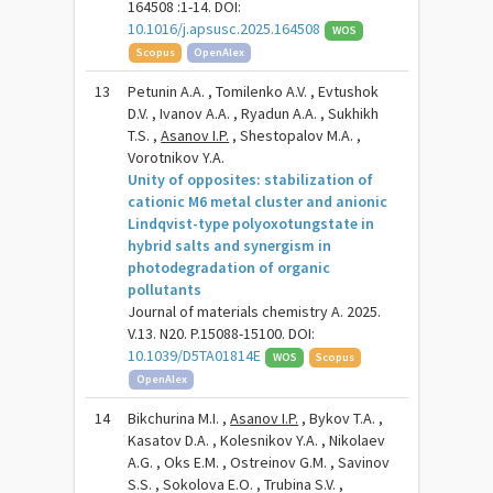
164508 :1-14. DOI:
10.1016/j.apsusc.2025.164508
WOS
Scopus
OpenAlex
13
Petunin A.A. , Tomilenko A.V. , Evtushok
D.V. , Ivanov A.A. , Ryadun A.A. , Sukhikh
T.S. ,
Asanov I.P.
, Shestopalov M.A. ,
Vorotnikov Y.A.
Unity of opposites: stabilization of
cationic M6 metal cluster and anionic
Lindqvist-type polyoxotungstate in
hybrid salts and synergism in
photodegradation of organic
pollutants
Journal of materials chemistry A. 2025.
V.13. N20. P.15088-15100. DOI:
10.1039/D5TA01814E
WOS
Scopus
OpenAlex
14
Bikchurina M.I. ,
Asanov I.P.
, Bykov T.A. ,
Kasatov D.A. , Kolesnikov Y.A. , Nikolaev
A.G. , Oks E.M. , Ostreinov G.M. , Savinov
S.S. , Sokolova E.O. , Trubina S.V. ,