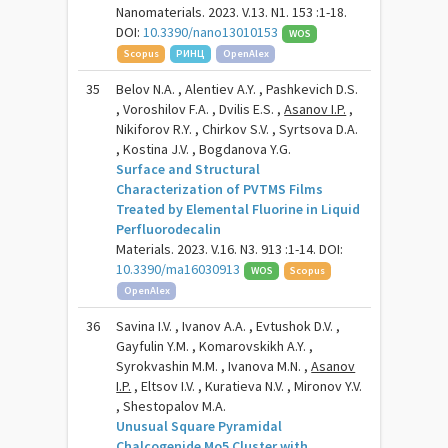
Nanomaterials. 2023. V.13. N1. 153 :1-18.
DOI:
10.3390/nano13010153
WOS
Scopus
РИНЦ
OpenAlex
35
Belov N.A. , Alentiev A.Y. , Pashkevich D.S.
, Voroshilov F.A. , Dvilis E.S. ,
Asanov I.P.
,
Nikiforov R.Y. , Chirkov S.V. , Syrtsova D.A.
, Kostina J.V. , Bogdanova Y.G.
Surface and Structural
Characterization of PVTMS Films
Treated by Elemental Fluorine in Liquid
Perfluorodecalin
Materials. 2023. V.16. N3. 913 :1-14. DOI:
10.3390/ma16030913
WOS
Scopus
OpenAlex
36
Savina I.V. , Ivanov A.A. , Evtushok D.V. ,
Gayfulin Y.M. , Komarovskikh A.Y. ,
Syrokvashin M.M. , Ivanova M.N. ,
Asanov
I.P.
, Eltsov I.V. , Kuratieva N.V. , Mironov Y.V.
, Shestopalov M.A.
Unusual Square Pyramidal
Chalcogenide Mo5 Cluster with