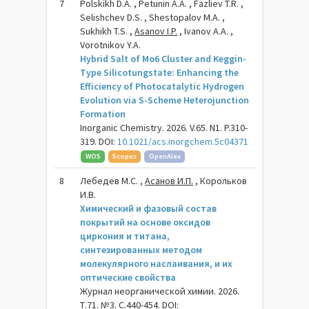
7
Polskikh D.A. , Petunin A.A. , Fazliev T.R. ,
Selishchev D.S. , Shestopalov M.A. ,
Sukhikh T.S. ,
Asanov I.P.
, Ivanov A.A. ,
Vorotnikov Y.A.
Hybrid Salt of Mo6 Cluster and Keggin-
Type Silicotungstate: Enhancing the
Efficiency of Photocatalytic Hydrogen
Evolution via S-Scheme Heterojunction
Formation
Inorganic Chemistry. 2026. V.65. N1. P.310-
319. DOI:
10.1021/acs.inorgchem.5c04371
WOS
Scopus
OpenAlex
8
Лебедев М.С. ,
Асанов И.П.
, Корольков
И.В.
Химический и фазовый состав
покрытий на основе оксидов
циркония и титана,
синтезированных методом
молекулярного наслаивания, и их
оптические свойства
Журнал неорганической химии. 2026.
Т.71. №3. С.440-454. DOI: