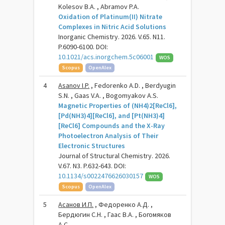
Kolesov B.A. , Abramov P.A.
Oxidation of Platinum(II) Nitrate
Complexes in Nitric Acid Solutions
Inorganic Chemistry. 2026. V.65. N11.
P.6090-6100. DOI:
10.1021/acs.inorgchem.5c06001
WOS
Scopus
OpenAlex
4
Asanov I.P.
, Fedorenko A.D. , Berdyugin
S.N. , Gaas V.A. , Bogomyakov A.S.
Magnetic Properties of (NH4)2[ReCl6],
[Pd(NH3)4][ReCl6], and [Pt(NH3)4]
[ReCl6] Compounds and the X-Ray
Photoelectron Analysis of Their
Electronic Structures
Journal of Structural Chemistry. 2026.
V.67. N3. P.632-643. DOI:
10.1134/s0022476626030157
WOS
Scopus
OpenAlex
5
Асанов И.П.
, Федоренко А.Д. ,
Бердюгин С.Н. , Гаас В.А. , Богомяков
А.С.