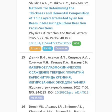
Shuklina A.A. , Yushkov G.Y. , Taskaev S.Y.
Methods for Determining the
Thickness and Elemental Composition
of Thin Layers Irradiated by an Ion
Beam in Measuring Nuclear Reaction
Cross-Sections
Physics Of Particles And Nuclei Letters.
2025. V.22. N4. P.636-640. DOI:
10.1134/s154747712570027x
WOS
Scopus
РИНЦ
OpenAlex
15
Демин В.Н. ,
Асанов И.П.
, Смирнов А.Л. ,
Хомяков М.Н. , Пинаев П.А. , Багаев С.Н.
ЛАЗЕРНОЕ ПЛАЗМОХИМИЧЕСКОЕ
ОСАЖДЕНИЕ ТВЕРДЫХ ПОКРЫТИЙ
КАРБОНИТРИДА КРЕМНИЯ,
ЛЕГИРОВАННЫХ ОКСИДОМ ГАФНИЯ
Журнал структурной химии. 2025. Т.66.
№5. 144513 . DOI:
10.26902/jsc_id144513
OpenAlex
16
Demin V.N. ,
Asanov I.P.
, Smirnov A.L. ,
Khomyakov M.N. , Pinaev P.A. , Bagaev