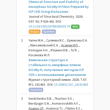
Chemical Structure and Stability of
Amorphous SiCxNy:H Films Prepared by
ICP CVD Using Disilazanes
Journal of Structural Chemistry. 2026.
V.67. N2. P.426-441. DOI:
10.1134/s0022476626020174
WOS
Scopus
OpenAlex
2
Чагин М.Н. , Суляева В.С. , Ермакова Е.Н.
, Максимовский Е.А. ,
Асанов И.П.
,
Колодин А.Н. , Юшина И.В. , Tu R. ,
Косинова М.Л.
Химическая структура и
стабильность аморфных пленок
SiCxNy:H, полученных методом ICP
CVD с использованием дисилазанов
Журнал структурной химии. 2026. Т.67.
№2. 161463 . DOI:
10.26902/JSC_id161463
OpenAlex
3
Vasilchenko D.B. , Tkachev S.V. ,
Berdyugin S.N. , Komarovskikh A.Y. ,
Asanov I.P.
, Asanova T.I. , Filatov E.Y. ,