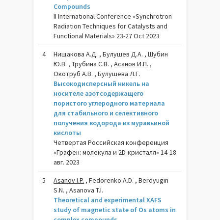
Compounds
II International Conference «Synchrotron
Radiation Techniques for Catalysts and
Functional Materials» 23-27 Oct 2023
4
Нищакова А.Д. , Булушев Д.А. , Шубин
Ю.В. , Трубина С.В. ,
Асанов И.П.
,
Окотруб А.В. , Булушева Л.Г.
Высокодисперсный никель на
носителе азотсодержащего
пористого углеродного материала
для стабильного и селективного
получения водорода из муравьиной
кислоты
Четвертая Российская конференция
«Графен: молекула и 2D-кристалл» 14-18
авг. 2023
5
Asanov I.P.
, Fedorenko A.D. , Berdyugin
S.N. , Asanova T.I.
Theoretical and experimental XAFS
study of magnetic state of Os atoms in
complex compounds