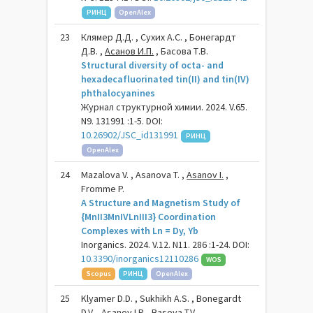
РИНЦ
OpenAlex
23
Клямер Д.Д. , Сухих А.С. , Бонегардт
Д.В. ,
Асанов И.П.
, Басова Т.В.
Structural diversity of octa- and
hexadecafluorinated tin(II) and tin(IV)
phthalocyanines
Журнал структурной химии. 2024. V.65.
N9. 131991 :1-5. DOI:
10.26902/JSC_id131991
РИНЦ
OpenAlex
24
Mazalova V. , Asanova T. ,
Asanov I.
,
Fromme P.
A Structure and Magnetism Study of
{MnII3MnIVLnIII3} Coordination
Complexes with Ln = Dy, Yb
Inorganics. 2024. V.12. N11. 286 :1-24. DOI:
10.3390/inorganics12110286
WOS
Scopus
РИНЦ
OpenAlex
25
Klyamer D.D. , Sukhikh A.S. , Bonegardt
D.V. ,
Asanov I.P.
, Basova T.V.