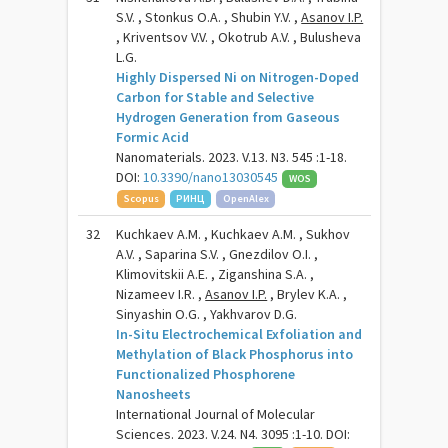
S.V. , Stonkus O.A. , Shubin Y.V. ,
Asanov I.P.
, Kriventsov V.V. , Okotrub A.V. , Bulusheva
L.G.
Highly Dispersed Ni on Nitrogen-Doped
Carbon for Stable and Selective
Hydrogen Generation from Gaseous
Formic Acid
Nanomaterials. 2023. V.13. N3. 545 :1-18.
DOI:
10.3390/nano13030545
WOS
Scopus
РИНЦ
OpenAlex
32
Kuchkaev A.M. , Kuchkaev A.M. , Sukhov
A.V. , Saparina S.V. , Gnezdilov O.I. ,
Klimovitskii A.E. , Ziganshina S.A. ,
Nizameev I.R. ,
Asanov I.P.
, Brylev K.A. ,
Sinyashin O.G. , Yakhvarov D.G.
In-Situ Electrochemical Exfoliation and
Methylation of Black Phosphorus into
Functionalized Phosphorene
Nanosheets
International Journal of Molecular
Sciences. 2023. V.24. N4. 3095 :1-10. DOI: