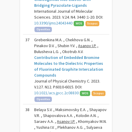
Bridging Pyrazolate-Ligands
International Journal of Molecular
Sciences. 2023. V.24. N4. 3440 :1-20. DOI:
10.3390/ijms24043440
WOS
Scopus
OpenAlex
37
Grebenkina M.A. , Chekhova G.N. ,
Pinakov D.V. , Shubin Y.V. ,
Asanov I.P.
,
Bulusheva L.G. , Okotrub A.V.
Contribution of Embedded Bromine
Molecules to the Dielectric Properties
of Fluorinated Graphite Intercalation
Compounds
Journal of Physical Chemistry C. 2023.
V.127. N12. P.6010-6015. DOI:
10.1021/acs.jpcc.2c08830
WOS
Scopus
OpenAlex
38
Belaya S.V. , Maksimovsky E.A. , Shayapov
V.R. , Shapovalova A.A. , Kolodin A.N. ,
Saraev A.A. ,
Asanov I.P.
, Khomyakov M.N.
, Yushina I.V. , Plekhanov A.G. , Sulyaeva