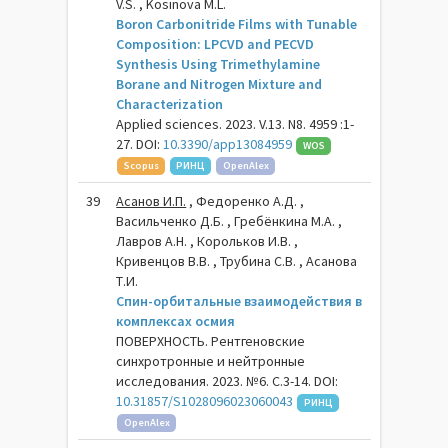
V.S. , Kosinova M.L.
Boron Carbonitride Films with Tunable
Composition: LPCVD and PECVD
Synthesis Using Trimethylamine
Borane and Nitrogen Mixture and
Characterization
Applied sciences. 2023. V.13. N8. 4959 :1-
27. DOI:
10.3390/app13084959
WOS
Scopus
РИНЦ
OpenAlex
39
Асанов И.П.
, Федоренко А.Д. ,
Васильченко Д.Б. , Гребёнкина М.А. ,
Лавров А.Н. , Корольков И.В. ,
Кривенцов В.В. , Трубина С.В. , Асанова
Т.И.
Спин-орбитальные взаимодействия в
комплексах осмия
ПОВЕРХНОСТЬ. Рентгеновские
синхротронные и нейтронные
исследования. 2023. №6. С.3-14. DOI:
10.31857/S1028096023060043
РИНЦ
OpenAlex