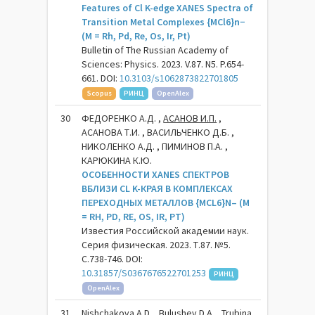
Features of Cl K-edge XANES Spectra of
Transition Metal Complexes {MCl6}n−
(M = Rh, Pd, Re, Os, Ir, Pt)
Bulletin of The Russian Academy of
Sciences: Physics. 2023. V.87. N5. P.654-
661. DOI:
10.3103/s1062873822701805
Scopus
РИНЦ
OpenAlex
30
ФЕДОРЕНКО А.Д. ,
АСАНОВ И.П.
,
АСАНОВА Т.И. , ВАСИЛЬЧЕНКО Д.Б. ,
НИКОЛЕНКО А.Д. , ПИМИНОВ П.А. ,
КАРЮКИНА К.Ю.
ОСОБЕННОСТИ XANES СПЕКТРОВ
ВБЛИЗИ CL K-КРАЯ В КОМПЛЕКСАХ
ПЕРЕХОДНЫХ МЕТАЛЛОВ {MCL6}N– (M
= RH, PD, RE, OS, IR, PT)
Известия Российской академии наук.
Серия физическая. 2023. Т.87. №5.
С.738-746. DOI:
10.31857/S0367676522701253
РИНЦ
OpenAlex
31
Nishchakova A.D. , Bulushev D.A. , Trubina