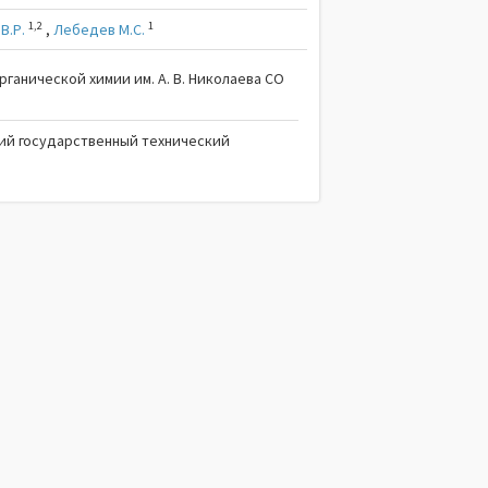
1,2
1
В.Р.
,
Лебедев М.С.
рганической химии им. А. В. Николаева СО
ий государственный технический