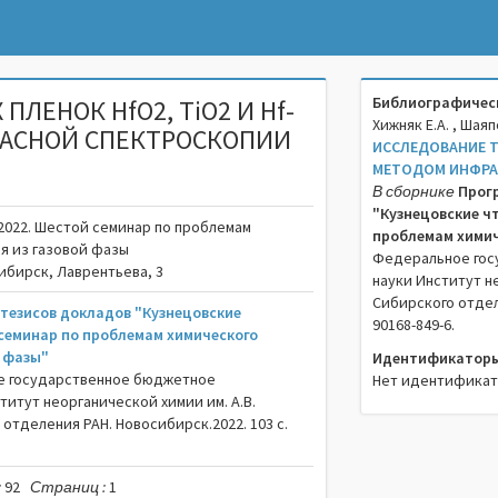
Библиографическ
ЛЕНОК HfO2, TiO2 И Hf-
Хижняк Е.А. , Шаяп
РАСНОЙ СПЕКТРОСКОПИИ
ИССЛЕДОВАНИЕ ТО
МЕТОДОМ ИНФРА
В сборнике
Прог
"Кузнецовские ч
2022. Шестой семинар по проблемам
проблемам химич
я из газовой фазы
Федеральное гос
сибирск, Лаврентьева, 3
науки Институт н
Сибирского отделен
 тезисов докладов "Кузнецовские
90168-849-6.
 семинар по проблемам химического
й фазы"
Идентификаторы
е государственное бюджетное
Нет идентифика
итут неорганической химии им. А.В.
отделения РАН. Новосибирск.2022. 103 c.
:
92
Страниц :
1