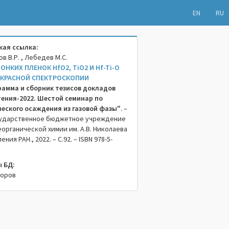
EN
RU
ая ссылка:
ов В.Р. , Лебедев М.С.
НКИХ ПЛЕНОК HfO2, TiO2 И Hf-Ti-O
КРАСНОЙ СПЕКТРОСКОПИИ
рамма и сборник тезисов докладов
тения-2022. Шестой семинар по
еского осаждения из газовой фазы"
. –
ударственное бюджетное учреждение
еорганической химии им. А.В. Николаева
ия РАН., 2022. – C.92. – ISBN 978-5-
 БД:
торов