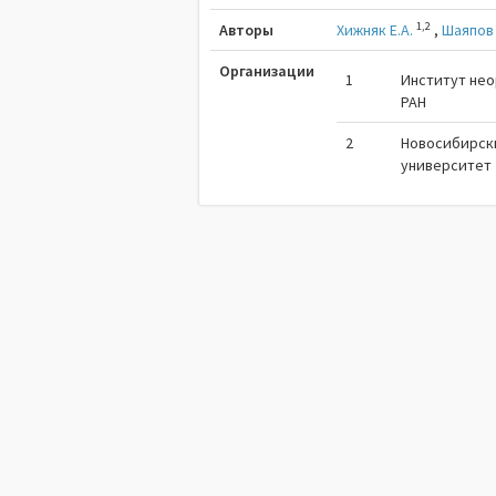
1,2
Авторы
Хижняк Е.А.
,
Шаяпов 
Организации
1
Институт нео
РАН
2
Новосибирск
университет