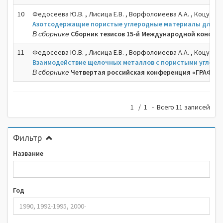
10
Федосеева Ю.В. , Лисица Е.В. , Ворфоломеева А.А. , Коцун А.А.
Азотсодержащие пористые углеродные материалы для ли
В сборнике
Сборник тезисов 15-й Международной конфер
11
Федосеева Ю.В. , Лисица Е.В. , Ворфоломеева А.А. , Коцун А.А.
Взаимодействие щелочных металлов с пористыми углер
В сборнике
Четвертая российская конференция «ГРАФЕН:
1 / 1 - Всего 11 записей
Фильтр
Название
Год