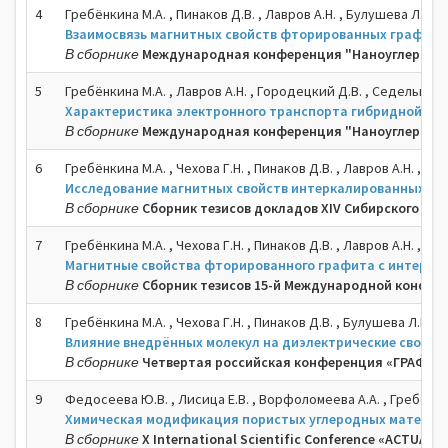
4
Гребёнкина М.А. , Пинаков Д.В. , Лавров А.Н. , Булушева Л.Г. ,
Взаимосвязь магнитных свойств фторированных графитов
В сборнике
Международная конференция "Наноуглерод и А
5
Гребёнкина М.А. , Лавров А.Н. , Городецкий Д.В. , Седельников
Характеристика электронного транспорта гибридной угл
В сборнике
Международная конференция "Наноуглерод и А
6
Гребёнкина М.А. , Чехова Г.Н. , Пинаков Д.В. , Лавров А.Н. , Бу
Исследование магнитных свойств интеркалированных с
В сборнике
Сборник тезисов докладов XIV Сибирского се
7
Гребёнкина М.А. , Чехова Г.Н. , Пинаков Д.В. , Лавров А.Н. , Бу
Магнитные свойства фторированного графита с интерк
В сборнике
Сборник тезисов 15-й Международной конфер
8
Гребёнкина М.А. , Чехова Г.Н. , Пинаков Д.В. , Булушева Л.Г. , 
Влияние внедрённых молекул на диэлектрические свойс
В сборнике
Четвертая российская конференция «ГРАФЕН:
9
Федосеева Ю.В. , Лисица Е.В. , Ворфоломеева А.А. , Гребёнкина
Химическая модификация пористых углеродных материало
В сборнике
X International Scientific Conference «ACTUAL