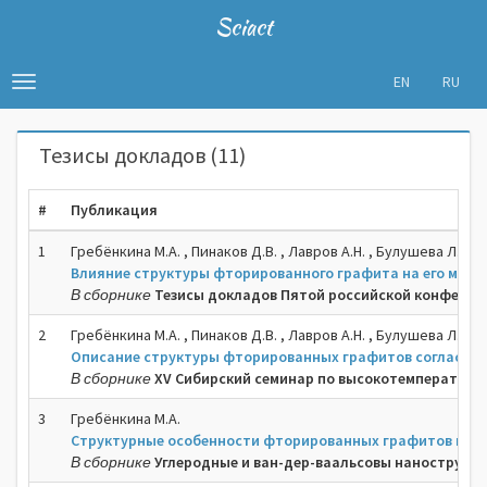
Sciact
EN
RU
Toggle
navigation
Тезисы докладов (11)
#
Публикация
1
Гребёнкина М.А. , Пинаков Д.В. , Лавров А.Н. , Булушева Л.Г. ,
Влияние структуры фторированного графита на его магн
В сборнике
Тезисы докладов Пятой российской конференц
2
Гребёнкина М.A. , Пинаков Д.В. , Лавров А.Н. , Булушева Л.Г. ,
Описание структуры фторированных графитов согласно 
В сборнике
XV Сибирский семинар по высокотемпературной
3
Гребёнкина М.А.
Структурные особенности фторированных графитов на ос
В сборнике
Углеродные и ван-дер-ваальсовы нанострукту