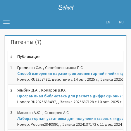
Sciact
EN
RU
Toggle
navigation
Патенты (7)
#
Публикация
1
Громилов С.А. , Серебренникова П.С.
Способ измерения параметров элементарной ячейки крист
Номер: RU2857482, действие с 14 окт. 2025 г., Заявка 2025128042
2
Улыбин Д.А. , Комаров В.Ю.
Программная библиотека для расчета дифракционных усл
Номер: RU2025688497, , Заявка 2025687128 с 10 окт. 2025 г.
3
Манаков А.Ю. , Стопорев А.С.
Лабораторная установка для получения газовых гидратов 
Номер: Россия2840980, , Заявка 2024137172 с 11 дек. 2024 г.