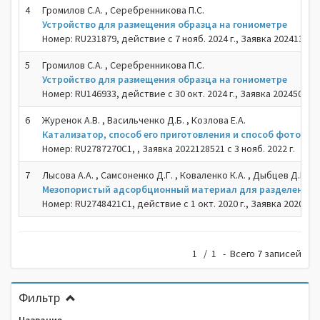
4
Громилов С.А. , Серебренникова П.С.
Устройство для размещения образца на гониометре
Номер: RU231879, действие с 7 нояб. 2024 г., Заявка 2024133366 
5
Громилов С.А. , Серебренникова П.С.
Устройство для размещения образца на гониометре
Номер: RU146933, действие с 30 окт. 2024 г., Заявка 2024506099 
6
Журенок А.В. , Васильченко Д.Б. , Козлова Е.А.
Катализатор, способ его приготовления и способ фотока
Номер: RU2787270C1, , Заявка 2022128521 с 3 нояб. 2022 г.
7
Лысова А.А. , Самсоненко Д.Г. , Коваленко К.А. , Дыбцев Д.Н. , 
Мезопористый адсорбционный материал для разделения 
Номер: RU2748421C1, действие с 1 окт. 2020 г., Заявка 202013262
1 / 1 - Всего 7 записей
Фильтр