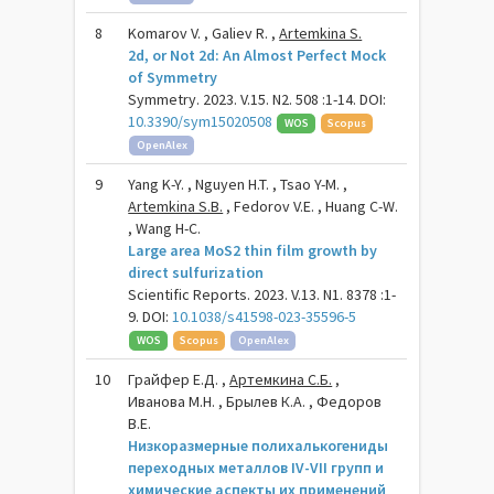
8
Komarov V. , Galiev R. ,
Artemkina S.
2d, or Not 2d: An Almost Perfect Mock
of Symmetry
Symmetry. 2023. V.15. N2. 508 :1-14. DOI:
10.3390/sym15020508
WOS
Scopus
OpenAlex
9
Yang K-Y. , Nguyen H.T. , Tsao Y-M. ,
Artemkina S.B.
, Fedorov V.E. , Huang C-W.
, Wang H-C.
Large area MoS2 thin film growth by
direct sulfurization
Scientific Reports. 2023. V.13. N1. 8378 :1-
9. DOI:
10.1038/s41598-023-35596-5
WOS
Scopus
OpenAlex
10
Грайфер Е.Д. ,
Артемкина С.Б.
,
Иванова М.Н. , Брылев К.А. , Федоров
В.Е.
Низкоразмерные полихалькогениды
переходных металлов IV-VII групп и
химические аспекты их применений