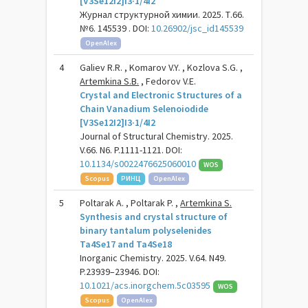
[V3Se12I2]I3·1/4I2
Журнал структурной химии. 2025. Т.66.
№6. 145539 . DOI:
10.26902/jsc_id145539
OpenAlex
4
Galiev R.R. , Komarov V.Y. , Kozlova S.G. ,
Artemkina S.B.
, Fedorov V.E.
Crystal and Electronic Structures of a
Chain Vanadium Selenoiodide
[V3Se12I2]I3·1/4I2
Journal of Structural Chemistry. 2025.
V.66. N6. P.1111-1121. DOI:
10.1134/s0022476625060010
WOS
Scopus
РИНЦ
OpenAlex
5
Poltarak A. , Poltarak P. ,
Artemkina S.
Synthesis and crystal structure of
binary tantalum polyselenides
Ta4Se17 and Ta4Se18
Inorganic Chemistry. 2025. V.64. N49.
P.23939–23946. DOI:
10.1021/acs.inorgchem.5c03595
WOS
Scopus
OpenAlex