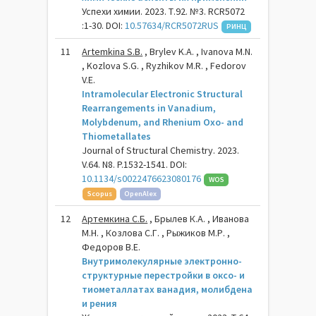
Успехи химии. 2023. Т.92. №3. RCR5072
:1-30. DOI:
10.57634/RCR5072RUS
РИНЦ
11
Artemkina S.B.
, Brylev K.A. , Ivanova M.N.
, Kozlova S.G. , Ryzhikov M.R. , Fedorov
V.E.
Intramolecular Electronic Structural
Rearrangements in Vanadium,
Molybdenum, and Rhenium Oxo- and
Thiometallates
Journal of Structural Chemistry. 2023.
V.64. N8. P.1532-1541. DOI:
10.1134/s0022476623080176
WOS
Scopus
OpenAlex
12
Артемкина С.Б.
, Брылев К.А. , Иванова
М.Н. , Козлова С.Г. , Рыжиков М.Р. ,
Федоров В.Е.
Внутримолекулярные электронно-
структурные перестройки в оксо- и
тиометаллатах ванадия, молибдена
и рения