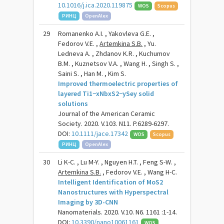
10.1016/j.ica.2020.119875
WOS
Scopus
РИНЦ
OpenAlex
29
Romanenko A.I. , Yakovleva G.E. ,
Fedorov V.E. ,
Artemkina S.B.
, Yu.
Ledneva A. , Zhdanov K.R. , Kuchumov
B.M. , Kuznetsov V.A. , Wang H. , Singh S. ,
Saini S. , Han M. , Kim S.
Improved thermoelectric properties of
layered Ti1−xNbxS2−ySey solid
solutions
Journal of the American Ceramic
Society. 2020. V.103. N11. P.6289-6297.
DOI:
10.1111/jace.17342
WOS
Scopus
РИНЦ
OpenAlex
30
Li K-C. , Lu M-Y. , Nguyen H.T. , Feng S-W. ,
Artemkina S.B.
, Fedorov V.E. , Wang H-C.
Intelligent Identification of MoS2
Nanostructures with Hyperspectral
Imaging by 3D-CNN
Nanomaterials. 2020. V.10. N6. 1161 :1-14.
DOI:
10.3390/nano10061161
WOS