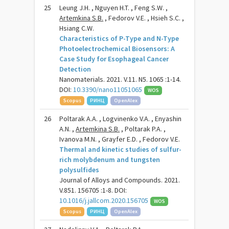
25
Leung J.H. , Nguyen H.T. , Feng S.W. ,
Artemkina S.B.
, Fedorov V.E. , Hsieh S.C. ,
Hsiang C.W.
Characteristics of P-Type and N-Type
Photoelectrochemical Biosensors: A
Case Study for Esophageal Cancer
Detection
Nanomaterials. 2021. V.11. N5. 1065 :1-14.
DOI:
10.3390/nano11051065
WOS
Scopus
РИНЦ
OpenAlex
26
Poltarak A.A. , Logvinenko V.A. , Enyashin
A.N. ,
Artemkina S.B.
, Poltarak P.A. ,
Ivanova M.N. , Grayfer E.D. , Fedorov V.E.
Thermal and kinetic studies of sulfur-
rich molybdenum and tungsten
polysulfides
Journal of Alloys and Compounds. 2021.
V.851. 156705 :1-8. DOI:
10.1016/j.jallcom.2020.156705
WOS
Scopus
РИНЦ
OpenAlex