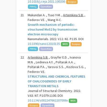
10.1016/j.ceja.2021.100206
Scopus
РИНЦ
OpenAlex
21
Mukundan A. , Tsao Y-M. ,
Artemkina S.B.
,
Fedorov V.E. , Wang H-C.
Growth mechanism of periodic-
structured MoS2 by transmission
electron microscopy
Nanomaterials. 2022. V.12. N1. P.135. DOI:
10.3390/nano12010135
WOS
Scopus
РИНЦ
OpenAlex
22
Artemkina S.B.
, Grayfer E.D. , Ivanova
M.N. , Ledneva A.Y. , Poltarak A.A. ,
Poltarak P.A. , Yarovoi S.S. , Kozlova S.G. ,
Fedorov V.E.
STRUCTURAL AND CHEMICAL FEATURES
OF CHALCOGENIDES OF EARLY
TRANSITION METALS
Journal of Structural Chemistry. 2022.
V.63. N7. P.1079-1100. DOI:
10.1134/s002247662207006x
WOS
Scopus
OpenAlex