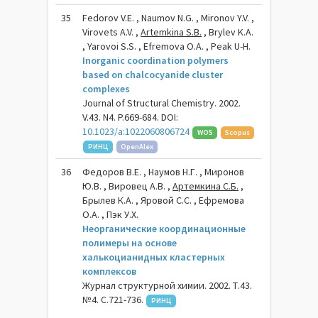
35
Fedorov V.E. , Naumov N.G. , Mironov Y.V. ,
Virovets A.V. ,
Artemkina S.B.
, Brylev K.A.
, Yarovoi S.S. , Efremova O.A. , Peak U-H.
Inorganic coordination polymers
based on chalcocyanide cluster
complexes
Journal of Structural Chemistry. 2002.
V.43. N4. P.669-684. DOI:
10.1023/a:1022060806724
WOS
Scopus
РИНЦ
OpenAlex
36
Федоров В.Е. , Наумов Н.Г. , Миронов
Ю.В. , Вировец А.В. ,
Артемкина С.Б.
,
Брылев К.А. , Яровой С.С. , Ефремова
О.А. , Пэк У.Х.
Неорганические координационные
полимеры на основе
халькоцианидных кластерных
комплексов
Журнал структурной химии. 2002. Т.43.
№4. С.721-736.
РИНЦ