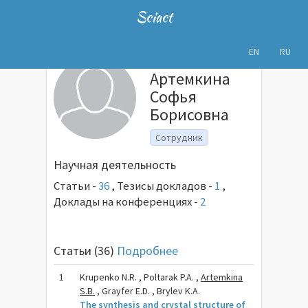
Sciact
EN
RU
Артемкина
Софья
Борисовна
Сотрудник
Научная деятельность
Статьи -
36
,
Тезисы докладов -
1
,
Доклады на конференциях -
2
Статьи (36)
Подробнее
1
Krupenko N.R. , Poltarak P.A. ,
Artemkina
S.B.
, Grayfer E.D. , Brylev K.A.
The synthesis and crystal structure of