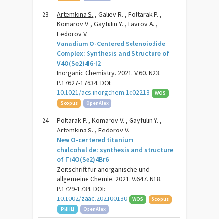
23
Artemkina S.
, Galiev R. , Poltarak P. ,
Komarov V. , Gayfulin Y. , Lavrov A. ,
Fedorov V.
Vanadium O-Centered Selenoiodide
Complex: Synthesis and Structure of
V4O(Se2)4I6·I2
Inorganic Chemistry. 2021. V.60. N23.
P.17627-17634. DOI:
10.1021/acs.inorgchem.1c02213
WOS
Scopus
OpenAlex
24
Poltarak P. , Komarov V. , Gayfulin Y. ,
Artemkina S.
, Fedorov V.
New O‐centered titanium
chalcohalide: synthesis and structure
of Ti4O(Se2)4Br6
Zeitschrift für anorganische und
allgemeine Chemie. 2021. V.647. N18.
P.1729-1734. DOI:
10.1002/zaac.202100130
WOS
Scopus
РИНЦ
OpenAlex