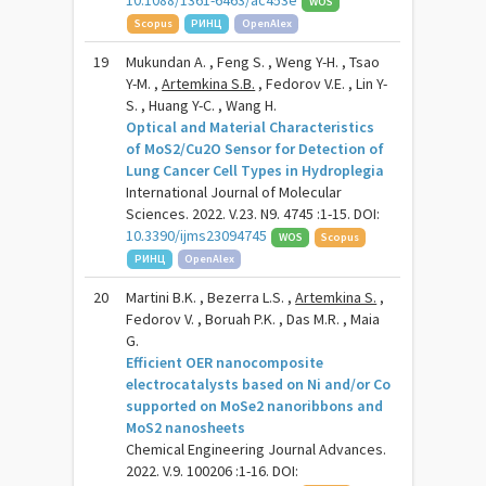
10.1088/1361-6463/ac453e
WOS
Scopus
РИНЦ
OpenAlex
19
Mukundan A. , Feng S. , Weng Y-H. , Tsao
Y-M. ,
Artemkina S.B.
, Fedorov V.E. , Lin Y-
S. , Huang Y-C. , Wang H.
Optical and Material Characteristics
of MoS2/Cu2O Sensor for Detection of
Lung Cancer Cell Types in Hydroplegia
International Journal of Molecular
Sciences. 2022. V.23. N9. 4745 :1-15. DOI:
10.3390/ijms23094745
WOS
Scopus
РИНЦ
OpenAlex
20
Martini B.K. , Bezerra L.S. ,
Artemkina S.
,
Fedorov V. , Boruah P.K. , Das M.R. , Maia
G.
Efficient OER nanocomposite
electrocatalysts based on Ni and/or Co
supported on MoSe2 nanoribbons and
MoS2 nanosheets
Chemical Engineering Journal Advances.
2022. V.9. 100206 :1-16. DOI: