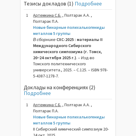
Тезисы докладов (1)
Подробнее
1
Артемкина С.Б.
, Полтарак А.А. ,
Полтарак П.А.
Новые бинарные полихалькогениды
металлов 5 группы
В сборнике
СХС-2025 : материалы II
Международного Сибирского
химического симпозиума (г. Томск,
20−24 октября 2025 г.)
. – Изд-во
Томского политехнического
университета., 2025. – C.125. – ISBN 978-
5-4387-1278-7.
Доклады на конференциях (2)
Подробнее
1
Артемкина С.Б.
, Полтарак А.А. ,
Полтарак П.А.
Новые бинарные полихалькогениды
металлов 5 группы
II Сибирский химический симпозиум 20-
24 окт. 2025