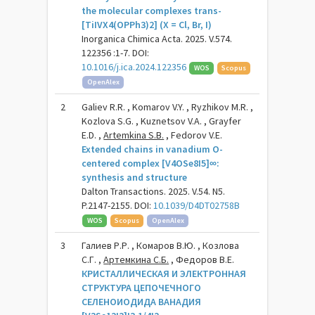
the molecular complexes trans-
[TiIVX4(OPPh3)2] (X = Cl, Br, I)
Inorganica Chimica Acta. 2025. V.574.
122356 :1-7. DOI:
10.1016/j.ica.2024.122356
WOS
Scopus
OpenAlex
2
Galiev R.R. , Komarov V.Y. , Ryzhikov M.R. ,
Kozlova S.G. , Kuznetsov V.A. , Grayfer
E.D. ,
Artemkina S.B.
, Fedorov V.E.
Extended chains in vanadium O-
centered complex [V4OSe8I5]∞:
synthesis and structure
Dalton Transactions. 2025. V.54. N5.
P.2147-2155. DOI:
10.1039/D4DT02758B
WOS
Scopus
OpenAlex
3
Галиев Р.Р. , Комаров В.Ю. , Козлова
С.Г. ,
Артемкина С.Б.
, Федоров В.Е.
КРИСТАЛЛИЧЕСКАЯ И ЭЛЕКТРОННАЯ
СТРУКТУРА ЦЕПОЧЕЧНОГО
СЕЛЕНОИОДИДА ВАНАДИЯ