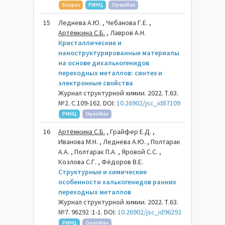
Scopus
РИНЦ
OpenAlex
15
Леднева А.Ю. , Чебанова Г.Е. ,
Артёмкина С.Б.
, Лавров А.Н.
Кристаллические и
наноструктурированные материалы
на основе дихалькогенидов
переходных металлов: синтез и
электронные свойства
Журнал структурной химии. 2022. Т.63.
№2. С.109-162. DOI:
10.26902/jsc_id87109
РИНЦ
OpenAlex
16
Артёмкина С.Б.
, Грайфер Е.Д. ,
Иванова М.Н. , Леднева А.Ю. , Полтарак
А.А. , Полтарак П.А. , Яровой С.С. ,
Козлова С.Г. , Фёдоров В.Е.
Cтруктурные и химические
особенности халькогенидов ранних
переходных металлов
Журнал структурной химии. 2022. Т.63.
№7. 96292 :1-1. DOI:
10.26902/jsc_id96292
РИНЦ
OpenAlex