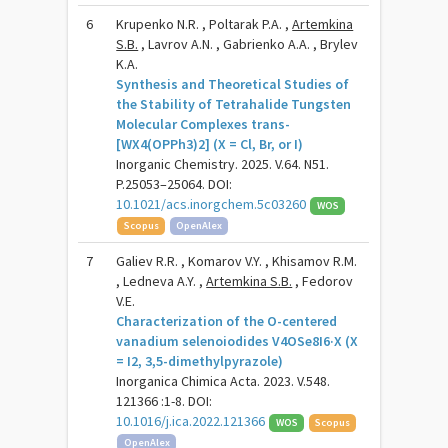
6
Krupenko N.R. , Poltarak P.A. ,
Artemkina
S.B.
, Lavrov A.N. , Gabrienko A.A. , Brylev
K.A.
Synthesis and Theoretical Studies of
the Stability of Tetrahalide Tungsten
Molecular Complexes trans-
[WX4(OPPh3)2] (X = Cl, Br, or I)
Inorganic Chemistry. 2025. V.64. N51.
P.25053–25064. DOI:
10.1021/acs.inorgchem.5c03260
WOS
Scopus
OpenAlex
7
Galiev R.R. , Komarov V.Y. , Khisamov R.M.
, Ledneva A.Y. ,
Artemkina S.B.
, Fedorov
V.E.
Characterization of the O-centered
vanadium selenoiodides V4OSe8I6·X (X
= I2, 3,5-dimethylpyrazole)
Inorganica Chimica Acta. 2023. V.548.
121366 :1-8. DOI:
10.1016/j.ica.2022.121366
WOS
Scopus
OpenAlex