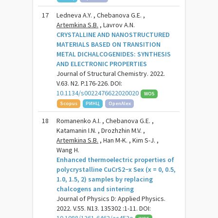
17
Ledneva A.Y. , Chebanova G.E. ,
Artemkina S.B.
, Lavrov A.N.
CRYSTALLINE AND NANOSTRUCTURED
MATERIALS BASED ON TRANSITION
METAL DICHALCOGENIDES: SYNTHESIS
AND ELECTRONIC PROPERTIES
Journal of Structural Chemistry. 2022.
V.63. N2. P.176-226. DOI:
10.1134/s0022476622020020
WOS
Scopus
РИНЦ
OpenAlex
18
Romanenko A.I. , Chebanova G.E. ,
Katamanin I.N. , Drozhzhin M.V. ,
Artemkina S.B.
, Han M-K. , Kim S-J. ,
Wang H.
Enhanced thermoelectric properties of
polycrystalline CuCrS2−x Sex (x = 0, 0.5,
1.0, 1.5, 2) samples by replacing
chalcogens and sintering
Journal of Physics D: Applied Physics.
2022. V.55. N13. 135302 :1-11. DOI: