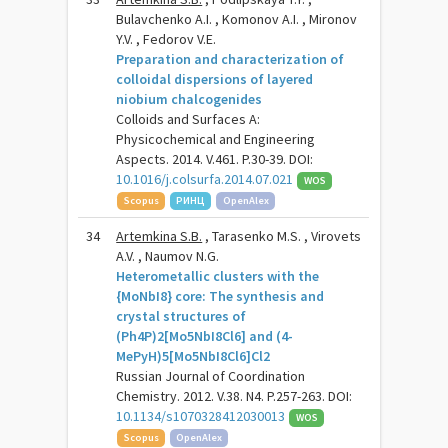
Bulavchenko A.I. , Komonov A.I. , Mironov
Y.V. , Fedorov V.E.
Preparation and characterization of
colloidal dispersions of layered
niobium chalcogenides
Colloids and Surfaces A:
Physicochemical and Engineering
Aspects. 2014. V.461. P.30-39. DOI:
10.1016/j.colsurfa.2014.07.021
WOS
Scopus
РИНЦ
OpenAlex
34
Artemkina S.B.
, Tarasenko M.S. , Virovets
A.V. , Naumov N.G.
Heterometallic clusters with the
{MoNbI8} core: The synthesis and
crystal structures of
(Ph4P)2[Mo5NbI8Cl6] and (4-
MePyH)5[Mo5NbI8Cl6]Cl2
Russian Journal of Coordination
Chemistry. 2012. V.38. N4. P.257-263. DOI:
10.1134/s1070328412030013
WOS
Scopus
OpenAlex