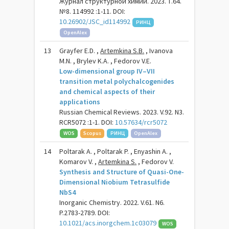
Журнал структурной химии. 2023. Т.64.
№8. 114992 :1-11. DOI:
10.26902/JSC_id114992
РИНЦ
OpenAlex
13
Grayfer E.D. ,
Artemkina S.B.
, Ivanova
M.N. , Brylev K.A. , Fedorov V.E.
Low-dimensional group IV–VII
transition metal polychalcogenides
and chemical aspects of their
applications
Russian Chemical Reviews. 2023. V.92. N3.
RCR5072 :1-1. DOI:
10.57634/rcr5072
WOS
Scopus
РИНЦ
OpenAlex
14
Poltarak A. , Poltarak P. , Enyashin A. ,
Komarov V. ,
Artemkina S.
, Fedorov V.
Synthesis and Structure of Quasi-One-
Dimensional Niobium Tetrasulfide
NbS4
Inorganic Chemistry. 2022. V.61. N6.
P.2783-2789. DOI:
10.1021/acs.inorgchem.1c03079
WOS