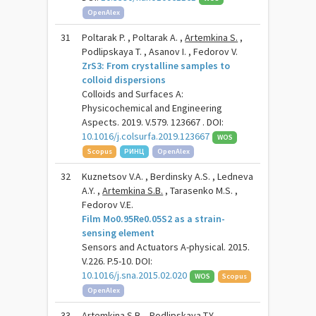
OpenAlex
31
Poltarak P. , Poltarak A. ,
Artemkina S.
,
Podlipskaya T. , Asanov I. , Fedorov V.
ZrS3: From crystalline samples to
colloid dispersions
Colloids and Surfaces A:
Physicochemical and Engineering
Aspects. 2019. V.579. 123667 . DOI:
10.1016/j.colsurfa.2019.123667
WOS
Scopus
РИНЦ
OpenAlex
32
Kuznetsov V.A. , Berdinsky A.S. , Ledneva
A.Y. ,
Artemkina S.B.
, Tarasenko M.S. ,
Fedorov V.E.
Film Mo0.95Re0.05S2 as a strain-
sensing element
Sensors and Actuators A-physical. 2015.
V.226. P.5-10. DOI:
10.1016/j.sna.2015.02.020
WOS
Scopus
OpenAlex
33
Artemkina S.B.
, Podlipskaya T.Y. ,