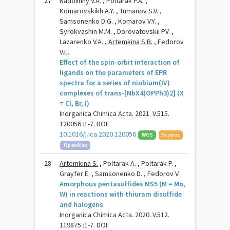
27
Nadolinny V.A. , Poltarak P.A. ,
Komarovskikh A.Y. , Tumanov S.V. ,
Samsonenko D.G. , Komarov V.Y. ,
Syrokvashin M.M. , Dorovatovskii P.V. ,
Lazarenko V.A. ,
Artemkina S.B.
, Fedorov
V.E.
Effect of the spin-orbit interaction of
ligands on the parameters of EPR
spectra for a series of niobium(IV)
complexes of trans-[NbX4(OPPh3)2] (X
= Cl, Br, I)
Inorganica Chimica Acta. 2021. V.515.
120056 :1-7. DOI:
10.1016/j.ica.2020.120056
WOS
Scopus
OpenAlex
28
Artemkina S.
, Poltarak A. , Poltarak P. ,
Grayfer E. , Samsonenko D. , Fedorov V.
Amorphous pentasulfides MS5 (M = Mo,
W) in reactions with thiuram disulfide
and halogens
Inorganica Chimica Acta. 2020. V.512.
119875 :1-7. DOI: