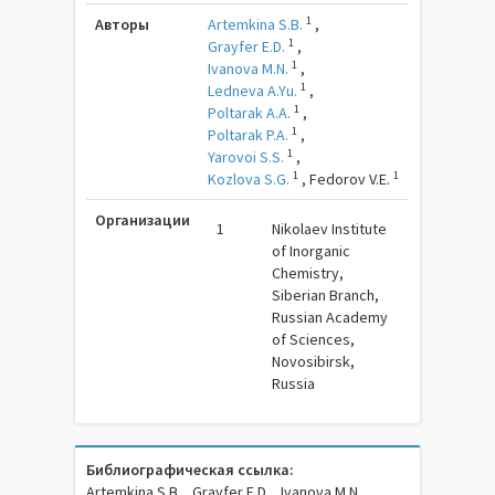
1
Авторы
Artemkina S.B.
,
1
Grayfer E.D.
,
1
Ivanova M.N.
,
1
Ledneva A.Yu.
,
1
Poltarak A.A.
,
1
Poltarak P.A.
,
1
Yarovoi S.S.
,
1
1
Kozlova S.G.
,
Fedorov V.E.
Организации
1
Nikolaev Institute
of Inorganic
Chemistry,
Siberian Branch,
Russian Academy
of Sciences,
Novosibirsk,
Russia
Библиографическая ссылка:
Artemkina S.B. , Grayfer E.D. , Ivanova M.N. ,