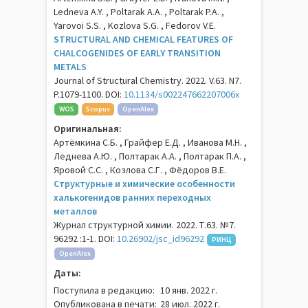
Ledneva A.Y. , Poltarak A.A. , Poltarak P.A. ,
Yarovoi S.S. , Kozlova S.G. , Fedorov V.E.
STRUCTURAL AND CHEMICAL FEATURES OF
CHALCOGENIDES OF EARLY TRANSITION
METALS
Journal of Structural Chemistry. 2022. V.63. N7.
P.1079-1100. DOI:
10.1134/s002247662207006x
WOS
Scopus
OpenAlex
Оригинальная:
Артёмкина С.Б. , Грайфер Е.Д. , Иванова М.Н. ,
Леднева А.Ю. , Полтарак А.А. , Полтарак П.А. ,
Яровой С.С. , Козлова С.Г. , Фёдоров В.Е.
Cтруктурные и химические особенности
халькогенидов ранних переходных
металлов
Журнал структурной химии. 2022. Т.63. №7.
96292 :1-1. DOI:
10.26902/jsc_id96292
РИНЦ
OpenAlex
Даты:
Поступила в редакцию:
10 янв. 2022 г.
Опубликована в печати:
28 июл. 2022 г.