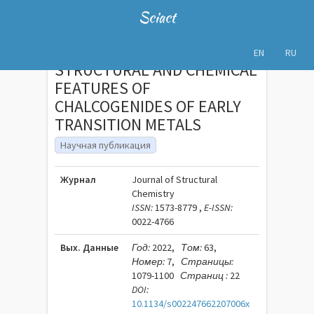
Sciact
EN
RU
STRUCTURAL AND CHEMICAL
FEATURES OF
CHALCOGENIDES OF EARLY
TRANSITION METALS
Научная публикация
Журнал
Journal of Structural
Chemistry
ISSN:
1573-8779 ,
E-ISSN:
0022-4766
Вых. Данные
Год:
2022,
Том:
63,
Номер:
7,
Страницы:
1079-1100
Страниц :
22
DOI:
10.1134/s002247662207006x