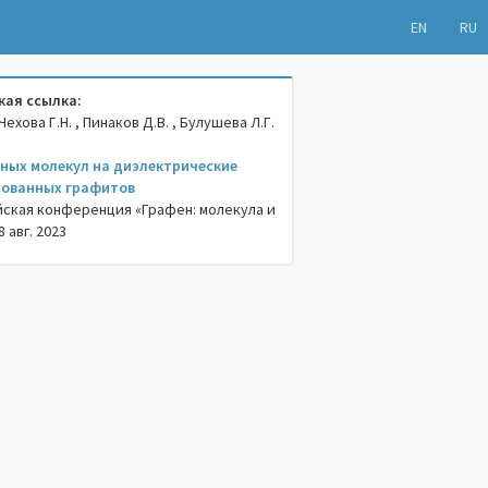
EN
RU
ая ссылка:
Чехова Г.Н. , Пинаков Д.В. , Булушева Л.Г.
ных молекул на диэлектрические
рованных графитов
ская конференция «Графен: молекула и
 авг. 2023