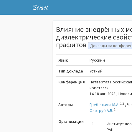
Sciact
Влияние внедрённых м
диэлектрические свой
графитов
Доклады на конфере
Язык
Русский
Тип доклада
Устный
Конференция
Четвертая Российская
кристалл»
14-18 авг. 2023 , Новос
1,2
Авторы
Гребёнкина М.А.
,
Че
1
Окотруб А.В.
Организации
1
Институт нео
РАН