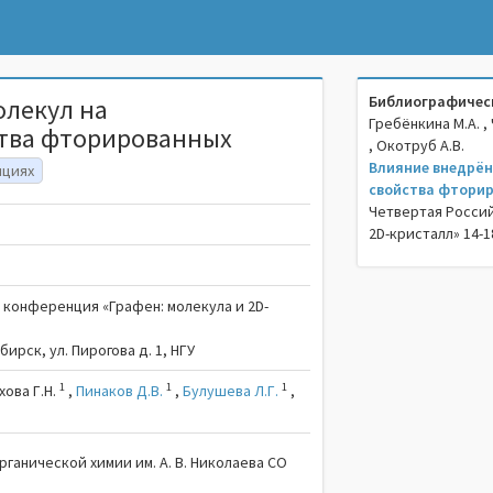
Библиографическ
олекул на
Гребёнкина М.А. , 
ства фторированных
, Окотруб А.В.
Влияние внедрён
нциях
свойства фтори
Четвертая Россий
2D-кристалл» 14-18
 конференция «Графен: молекула и 2D-
ибирск, ул. Пирогова д. 1, НГУ
1
1
1
хова Г.Н.
,
Пинаков Д.В.
,
Булушева Л.Г.
,
рганической химии им. А. В. Николаева СО