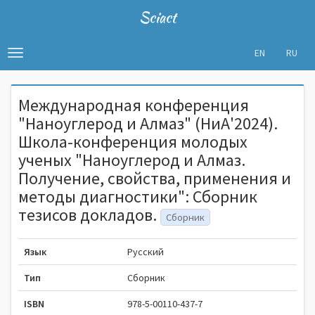
Sciact
EN
RU
Toggle
navigation
Международная конференция
"Наноуглерод и Алмаз" (НиА'2024).
Школа-конференция молодых
ученых "Наноуглерод и Алмаз.
Получение, свойства, применения и
методы диагностики": Сборник
тезисов докладов.
Сборник
Язык
Русский
Тип
Сборник
ISBN
978-5-00110-437-7