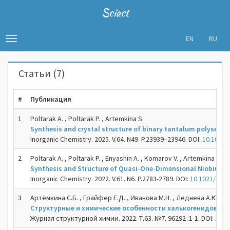
Sciact
EN
RU
Toggle
navigation
Статьи (7)
#
Публикация
1
Poltarak A. , Poltarak P. , Artemkina S.
Synthesis and crystal structure of binary tantalum polysele
Inorganic Chemistry. 2025. V.64. N49. P.23939–23946. DOI:
10.1021/
2
Poltarak A. , Poltarak P. , Enyashin A. , Komarov V. , Artemkina S. ,
Synthesis and Structure of Quasi-One-Dimensional Niobium T
Inorganic Chemistry. 2022. V.61. N6. P.2783-2789. DOI:
10.1021/acs
3
Артёмкина С.Б. , Грайфер Е.Д. , Иванова М.Н. , Леднева А.Ю. , По
Cтруктурные и химические особенности халькогенидов ра
Журнал структурной химии. 2022. Т.63. №7. 96292 :1-1. DOI:
10.2