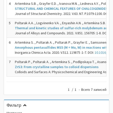
4
Artemkina S.B. , Grayfer E.D. , Ivanova M.N. , Ledneva A.Y. , Poltarak
STRUCTURAL AND CHEMICAL FEATURES OF CHALCOGENIDES OF
Journal of Structural Chemistry. 2022. V.63. N7. P.1079-1100. DOI:
1
5
Poltarak A.A. , Logvinenko V.A. , Enyashin A.N. , Artemkina S.B. , Pol
Thermal and kinetic studies of sulfur-rich molybdenum and t
Journal of Alloys and Compounds. 2021. V.851. 156705 :1-8. DOI:
10
6
Artemkina S. , Poltarak A. , Poltarak P. , Grayfer E. , Samsonenko D
Amorphous pentasulfides MS5 (M = Mo, W) in reactions with t
Inorganica Chimica Acta. 2020. V.512. 119875 :1-7. DOI:
10.1016/j.ic
7
Poltarak P. , Poltarak A. , Artemkina S. , Podlipskaya T. , Asanov I. 
ZrS3: From crystalline samples to colloid dispersions
Colloids and Surfaces A: Physicochemical and Engineering Aspects
1 / 1 - Всего 7 записей
Фильтр