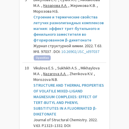
М.А. ,
Назарова А.А.
, Жерикова К.В. ,
Морозова Н.Б.
Строение и термические свойства
летучих разнолигандных комплексов
магния: эффект трет-бутильного и
фенильного заместителя во
фторированном β-дикетонате
Журнал структурной химии. 2022. Т.63.
№8. 97037 . DOI:
10.26902/JSC_id97037
OpenAlex
10
Vikulova E.S. , Sukhikh A.S. , Mikhaylova
M.A. ,
Nazarova A.A.
, Zherikova K.V. ,
Morozova N.B.
STRUCTURE AND THERMAL PROPERTIES
OF VOLATILE MIXED-LIGAND
MAGNESIUM COMPLEXES: EFFECT OF
TERT-BUTYL AND PHENYL
SUBSTITUTES IN A FLUORINATED β-
DIKETONATE
Journal of Structural Chemistry. 2022.
V.63. P.1323–1332. DOI: