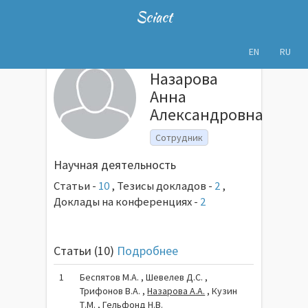
Sciact
EN
RU
Назарова
Анна
Александровна
Сотрудник
Научная деятельность
Статьи -
10
,
Тезисы докладов -
2
,
Доклады на конференциях -
2
Статьи (10)
Подробнее
1
Беспятов М.А. , Шевелев Д.С. ,
Трифонов В.А. ,
Назарова А.А.
, Кузин
Т.М. , Гельфонд Н.В.