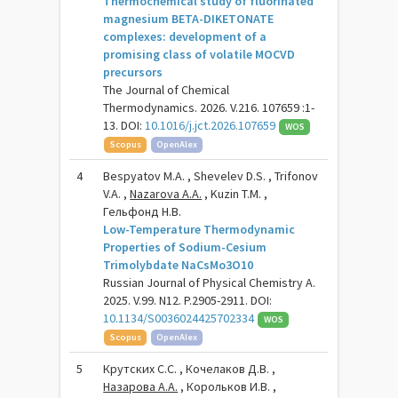
Thermochemical study of fluorinated
magnesium BETA-DIKETONATE
complexes: development of a
promising class of volatile MOCVD
precursors
The Journal of Chemical
Thermodynamics. 2026. V.216. 107659 :1-
13. DOI:
10.1016/j.jct.2026.107659
WOS
Scopus
OpenAlex
4
Bespyatov M.A. , Shevelev D.S. , Trifonov
V.A. ,
Nazarova A.A.
, Kuzin T.M. ,
Гельфонд Н.В.
Low-Temperature Thermodynamic
Properties of Sodium-Cesium
Trimolybdate NaCsMo3O10
Russian Journal of Physical Chemistry A.
2025. V.99. N12. P.2905-2911. DOI:
10.1134/S0036024425702334
WOS
Scopus
OpenAlex
5
Крутских С.С. , Кочелаков Д.В. ,
Назарова А.А.
, Корольков И.В. ,