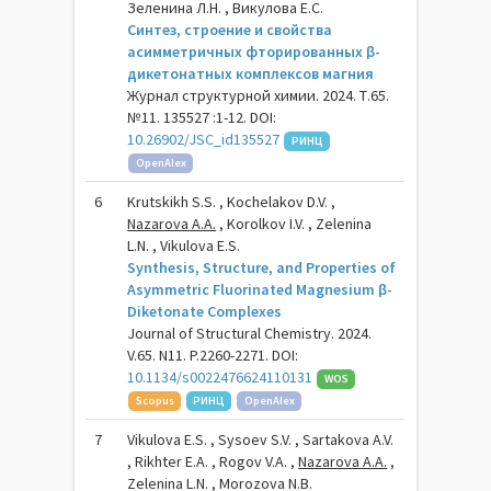
Зеленина Л.Н. , Викулова Е.С.
Синтез, строение и свойства
асимметричных фторированных β-
дикетонатных комплексов магния
Журнал структурной химии. 2024. Т.65.
№11. 135527 :1-12. DOI:
10.26902/JSC_id135527
РИНЦ
OpenAlex
6
Krutskikh S.S. , Kochelakov D.V. ,
Nazarova A.A.
, Korolkov I.V. , Zelenina
L.N. , Vikulova E.S.
Synthesis, Structure, and Properties of
Asymmetric Fluorinated Magnesium β-
Diketonate Complexes
Journal of Structural Chemistry. 2024.
V.65. N11. P.2260-2271. DOI:
10.1134/s0022476624110131
WOS
Scopus
РИНЦ
OpenAlex
7
Vikulova E.S. , Sysoev S.V. , Sartakova A.V.
, Rikhter E.A. , Rogov V.A. ,
Nazarova A.A.
,
Zelenina L.N. , Morozova N.B.