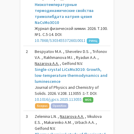
Низкотемпературные
термодинамические свойства
тримолибдата натрия-цезия
NaCsMo3O10
Журнал физической химии. 2026. Т.100.
№1. С.5-14. DOI:
10.7868/S3034553726010011
РИНЦ
2
Bespyatov M.A. , Shevelev D.S. , Trifonov
V.A. , Rakhmanova M.I. , Ryadun A.A. ,
Nazarova A.A.
, Gelfond N.V.
Single-crystal LiCsMo3O10: Growth,
low-temperature thermodynamics and
luminescence
Journal of Physics and Chemistry of
Solids. 2026. V.208. 113055 :1-7. DOI:
10.1016/j.jpcs.2025.113055
WOS
Scopus
OpenAlex
3
Zelenina L.N. ,
Nazarova A.A.
, Vikulova
E.S. , Makarenko А.М. , Urbach A.A. ,
Gelfond N.V.