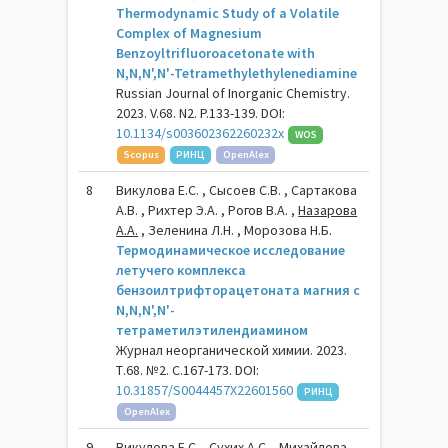
Thermodynamic Study of a Volatile
Complex of Magnesium
Benzoyltrifluoroacetonate with
N,N,N',N'-Tetramethylethylenediamine
Russian Journal of Inorganic Chemistry.
2023. V.68. N2. P.133-139. DOI:
10.1134/s003602362260232x
WOS
Scopus
РИНЦ
OpenAlex
8
Викулова Е.С. , Сысоев С.В. , Сартакова
А.В. , Рихтер Э.А. , Рогов В.А. ,
Назарова
А.А.
, Зеленина Л.Н. , Морозова Н.Б.
Термодинамическое исследование
летучего комплекса
бензоилтрифторацетоната магния с
N,N,N',N'-
тетраметилэтилендиамином
Журнал неорганической химии. 2023.
Т.68. №2. С.167-173. DOI:
10.31857/S0044457X22601560
РИНЦ
OpenAlex
9
Викулова Е.С. , Сухих А.С. , Михайлова