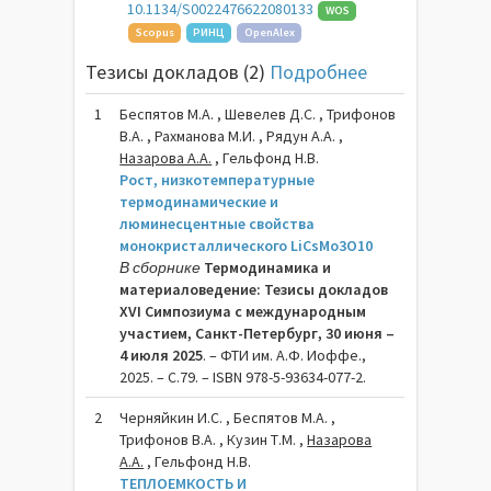
10.1134/S0022476622080133
WOS
Scopus
РИНЦ
OpenAlex
Тезисы докладов (2)
Подробнее
1
Беспятов М.А. , Шевелев Д.С. , Трифонов
В.А. , Рахманова М.И. , Рядун А.А. ,
Назарова А.А.
, Гельфонд Н.В.
Рост, низкотемпературные
термодинамические и
люминесцентные свойства
монокристаллического LiCsMo3O10
В сборнике
Термодинамика и
материаловедение: Тезисы докладов
XVI Симпозиума с международным
участием, Санкт-Петербург, 30 июня –
4 июля 2025
. – ФТИ им. А.Ф. Иоффе.,
2025. – C.79. – ISBN 978-5-93634-077-2.
2
Черняйкин И.С. , Беспятов М.А. ,
Трифонов В.А. , Кузин Т.М. ,
Назарова
А.А.
, Гельфонд Н.В.
ТЕПЛОЕМКОСТЬ И