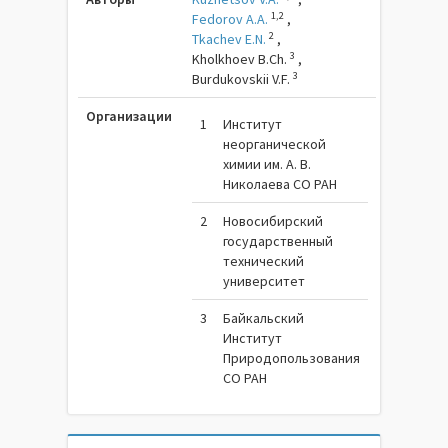
1,2
Fedorov A.A.
,
2
Tkachev E.N.
,
3
Kholkhoev B.Ch.
,
3
Burdukovskii V.F.
Организации
1
Институт
неорганической
химии им. А. В.
Николаева СО РАН
2
Новосибирский
государственный
технический
университет
3
Байкальский
Институт
Природопользования
СО РАН