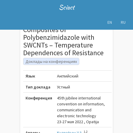
Sciact
EN
RU
Composites of
Polybenzimidazole with
SWCNTs – Temperature
Dependences of Resistance
Доклады на конференциях
Язык
Английский
Тип доклада
Устный
Конференция
45th jubilee international
convention on information,
communication and
electronic technology
23-27 мая 2022 , Opatija
1,2
Авторы
Kuznetsov V.A.
,