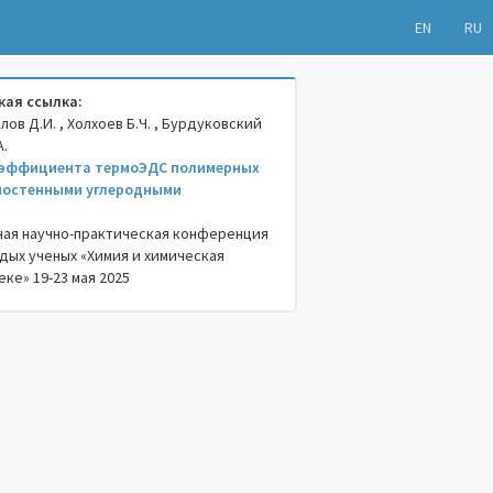
EN
RU
ая ссылка:
лов Д.И. , Холхоев Б.Ч. , Бурдуковский
А.
оэффициента термоЭДС полимерных
ностенными углеродными
ная научно-практическая конференция
дых ученых «Химия и химическая
еке» 19-23 мая 2025