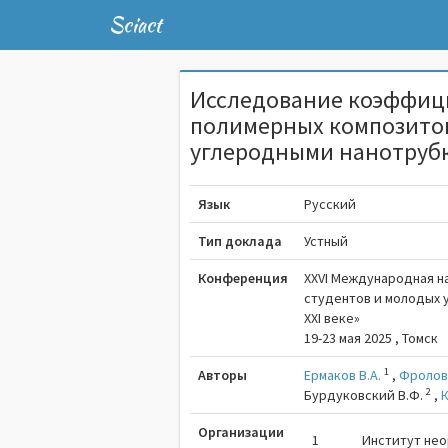
Sciact
Исследование коэффиц
полимерных композито
углеродными нанотруб
Язык
Русский
Тип доклада
Устный
Конференция
XXVI Международная н
студентов и молодых у
XXI веке»
19-23 мая 2025 , Томск
1
Авторы
Ермаков В.А.
,
Фролов
2
Бурдуковский В.Ф.
,
К
Организации
1
Институт нео