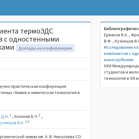
Библиографическ
иента термоЭДС
Ермаков В.А. , Фро
в с одностенными
В.Ф. , Кузнецов В.
ками
Исследование к
Доклады на конференциях
композитов с од
нанотрубками
XXVI Международ
студентов и моло
технология в XXI в
аучно-практическая конференция
ченых «Химия и химическая технология в
1
2
 Д.И.
,
Холхоев Б.Ч.
,
1,3
узнецов В.А.
рганической химии им. А. В. Николаева СО