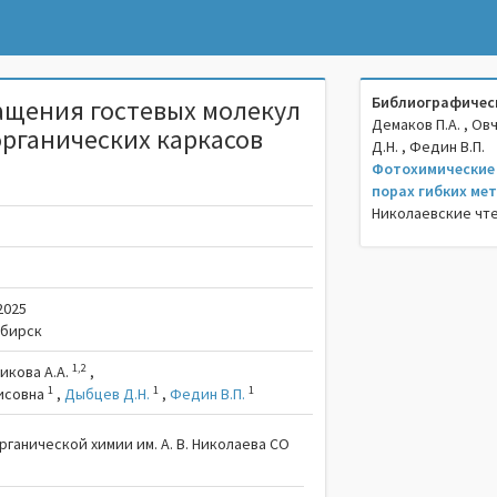
Библиографическ
ащения гостевых молекул
Демаков П.А. , Ов
органических каркасов
Д.Н. , Федин В.П.
Фотохимические 
порах гибких ме
Николаевские чтен
2025
сибирск
1,2
икова А.А.
,
1
1
1
исовна
,
Дыбцев Д.Н.
,
Федин В.П.
рганической химии им. А. В. Николаева СО