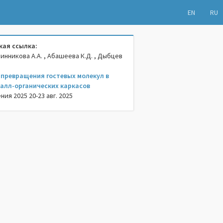
EN
RU
ая ссылка:
чинникова А.А. , Абашеева К.Д. , Дыбцев
превращения гостевых молекул в
талл-органических каркасов
ия 2025 20-23 авг. 2025