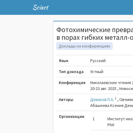
Sciact
Фотохимические превр
в порах гибких металл-
Доклады на конференциях
Язык
Русский
Тип доклада
Устный
Конференция
Николаевские чтения 
20-23 авг. 2025 , Ново
1
Авторы
Демаков П.А.
,
Овчинн
Абашеева Ксения Ден
Организации
1
Институт нео
РАН