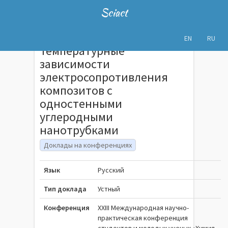
Sciact
EN
RU
Температурные
зависимости
электросопротивления
композитов с
одностенными
углеродными
нанотрубками
Доклады на конференциях
Язык
Русский
Тип доклада
Устный
Конференция
XXIII Международная научно-
практическая конференция