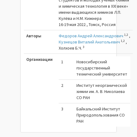
студентов и молодых ученых «Химия
и химическая технология в XXI веке»
имени выдающихся химиков Л.П.
Кулёва и Н.М. Кижнера
16-19 мая 2022 , Томск, Россия
1,2
Авторы
Федоров Андрей Александрович
,
1,2
Кузнецов Виталий Анатольевич
,
3
Холхоев Б.Ч.
Организации
1
Новосибирский
государственный
технический университет
2
Институт неорганической
химии им. А. В. Николаева
СО РАН
3
Байкальский Институт
Природопользования СО
РАН