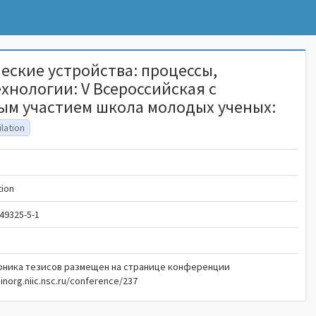
еские устройства: процессы,
хнологии: V Всероссийская с
м участием школа молодых ученых:
lation
й
tion
49325-5-1
рника тезисов размещен на странице конференции
sinorg.niic.nsc.ru/conference/237