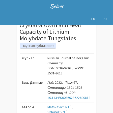
Sciact
EN
RU
Crystal Growth and Heat
Capacity of Lithium
Molybdate Tungstates
Научная публикация
Журнал
Russian Journal of Inorganic
Chemistry
ISSN:
0036-0236 ,
E-ISSN:
1531-8613
Вых. Данные
Год:
2022,
Том:
67,
Страницы:
1521-1526
Страниц :
6
DOI:
10.1134/S0036023622600812
1
Авторы
Matskevich N.I.
,
1
Shlegel’ V.N.
,