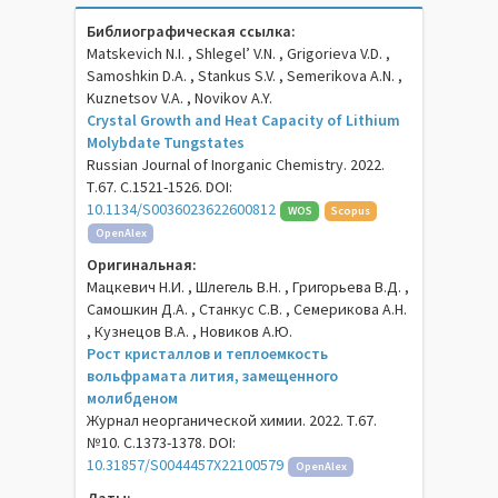
Библиографическая ссылка:
Matskevich N.I. , Shlegel’ V.N. , Grigorieva V.D. ,
Samoshkin D.A. , Stankus S.V. , Semerikova A.N. ,
Kuznetsov V.A. , Novikov A.Y.
Crystal Growth and Heat Capacity of Lithium
Molybdate Tungstates
Russian Journal of Inorganic Chemistry. 2022.
Т.67. С.1521-1526. DOI:
10.1134/S0036023622600812
WOS
Scopus
OpenAlex
Оригинальная:
Мацкевич Н.И. , Шлегель В.Н. , Григорьева В.Д. ,
Самошкин Д.А. , Станкус С.В. , Семерикова А.Н.
, Кузнецов В.А. , Новиков А.Ю.
Рост кристаллов и теплоемкость
вольфрамата лития, замещенного
молибденом
Журнал неорганической химии. 2022. Т.67.
№10. С.1373-1378. DOI:
10.31857/S0044457X22100579
OpenAlex