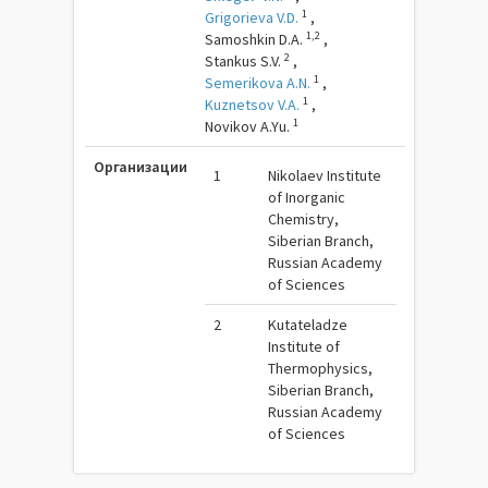
1
Grigorieva V.D.
,
1,2
Samoshkin D.A.
,
2
Stankus S.V.
,
1
Semerikova A.N.
,
1
Kuznetsov V.A.
,
1
Novikov A.Yu.
Организации
1
Nikolaev Institute
of Inorganic
Chemistry,
Siberian Branch,
Russian Academy
of Sciences
2
Kutateladze
Institute of
Thermophysics,
Siberian Branch,
Russian Academy
of Sciences