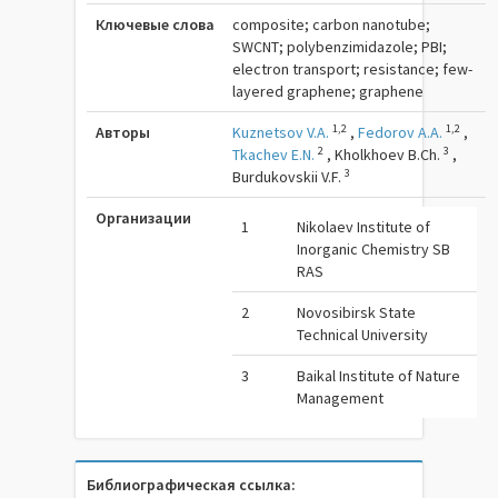
Ключевые слова
composite; carbon nanotube;
SWCNT; polybenzimidazole; PBI;
electron transport; resistance; few-
layered graphene; graphene
1,2
1,2
Авторы
Kuznetsov V.A.
,
Fedorov A.A.
,
2
3
Tkachev E.N.
,
Kholkhoev B.Ch.
,
3
Burdukovskii V.F.
Организации
1
Nikolaev Institute of
Inorganic Chemistry SB
RAS
2
Novosibirsk State
Technical University
3
Baikal Institute of Nature
Management
Библиографическая ссылка: