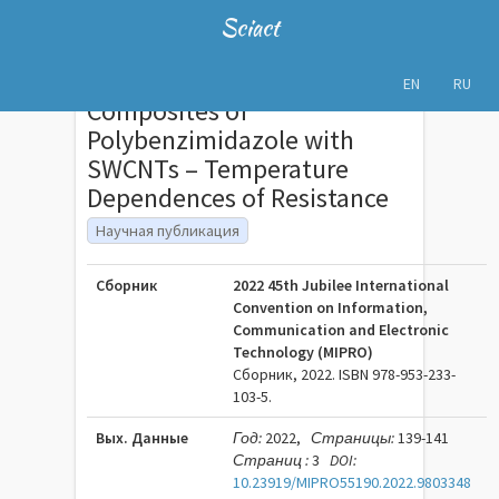
Sciact
EN
RU
Composites of
Polybenzimidazole with
SWCNTs – Temperature
Dependences of Resistance
Научная публикация
Сборник
2022 45th Jubilee International
Convention on Information,
Communication and Electronic
Technology (MIPRO)
Сборник, 2022. ISBN 978-953-233-
103-5.
Вых. Данные
Год:
2022,
Страницы:
139-141
Страниц :
3
DOI:
10.23919/MIPRO55190.2022.9803348