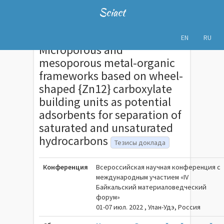
Sciact
EN
RU
Microporous and
mesoporous metal-organic
frameworks based on wheel-
shaped {Zn12} carboxylate
building units as potential
adsorbents for separation of
saturated and unsaturated
hydrocarbons
Тезисы доклада
Конференция
Всероссийская научная конференция с
международным участием «IV
Байкальский материаловедческий
форум»
01-07 июл. 2022 , Улан-Удэ, Россия