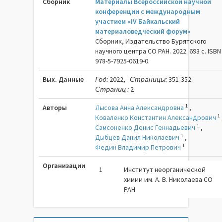
Сборник
Материалы Всероссийской научной
конференции с международным
участием «IV Байкальский
материаловедческий форум»
Сборник, Издательство Бурятского
научного центра СО РАН. 2022. 693 c. ISBN
978-5-7925-0619-0.
Вых. Данные
Год:
2022,
Страницы:
351-352
Страниц :
2
1
Авторы
Лысова Анна Александровна
,
1
Коваленко Константин Александрович
1
Самсоненко Денис Геннадьевич
,
1
Дыбцев Данил Николаевич
,
1
Федин Владимир Петрович
Организации
1
Институт неорганической
химии им. А. В. Николаева СО
РАН