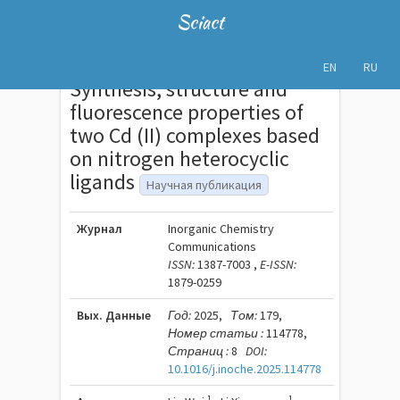
Sciact
EN
RU
Synthesis, structure and
fluorescence properties of
two Cd (II) complexes based
on nitrogen heterocyclic
ligands
Научная публикация
Журнал
Inorganic Chemistry
Communications
ISSN:
1387-7003 ,
E-ISSN:
1879-0259
Вых. Данные
Год:
2025,
Том:
179,
Номер статьи :
114778,
Страниц :
8
DOI:
10.1016/j.inoche.2025.114778
1
1