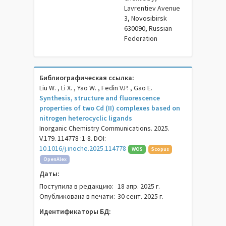
Lavrentiev Avenue
3, Novosibirsk
630090, Russian
Federation
Библиографическая ссылка:
Liu W. , Li X. , Yao W. , Fedin V.P. , Gao E.
Synthesis, structure and fluorescence
properties of two Cd (II) complexes based on
nitrogen heterocyclic ligands
Inorganic Chemistry Communications. 2025.
V.179. 114778 :1-8. DOI:
10.1016/j.inoche.2025.114778
WOS
Scopus
OpenAlex
Даты:
Поступила в редакцию:
18 апр. 2025 г.
Опубликована в печати:
30 сент. 2025 г.
Идентификаторы БД: