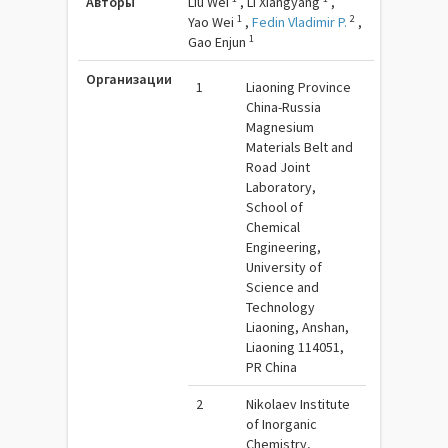
Авторы
Liu Wei
,
Li Xiangyang
,
1
2
Yao Wei
,
Fedin Vladimir P.
,
1
Gao Enjun
Организации
1
Liaoning Province
China-Russia
Magnesium
Materials Belt and
Road Joint
Laboratory,
School of
Chemical
Engineering,
University of
Science and
Technology
Liaoning, Anshan,
Liaoning 114051,
PR China
2
Nikolaev Institute
of Inorganic
Chemistry,