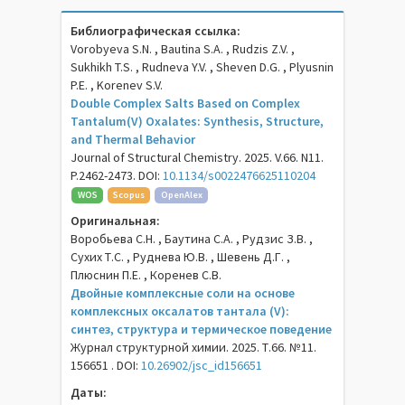
Библиографическая ссылка:
Vorobyeva S.N. , Bautina S.A. , Rudzis Z.V. ,
Sukhikh T.S. , Rudneva Y.V. , Sheven D.G. , Plyusnin
P.E. , Korenev S.V.
Double Complex Salts Based on Complex
Tantalum(V) Oxalates: Synthesis, Structure,
and Thermal Behavior
Journal of Structural Chemistry. 2025. V.66. N11.
P.2462-2473. DOI:
10.1134/s0022476625110204
WOS
Scopus
OpenAlex
Оригинальная:
Воробьева С.Н. , Баутина С.А. , Рудзис З.В. ,
Сухих Т.С. , Руднева Ю.В. , Шевень Д.Г. ,
Плюснин П.Е. , Коренев С.В.
Двойные комплексные соли на основе
комплексных оксалатов тантала (V):
синтез, структура и термическое поведение
Журнал структурной химии. 2025. Т.66. №11.
156651 . DOI:
10.26902/jsc_id156651
Даты: