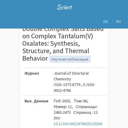
Sciact
EN
RU
Double Complex Salts Based
on Complex Tantalum(V)
Oxalates: Synthesis,
Structure, and Thermal
Behavior
Научная публикация
Журнал
Journal of Structural
Chemistry
ISSN:
1573-8779 ,
E-ISSN:
0022-4766
Вых. Данные
Год:
2025,
Том:
66,
Номер:
11,
Страницы:
2462-2473
Страниц :
12
DOI:
10.1134/s0022476625110204