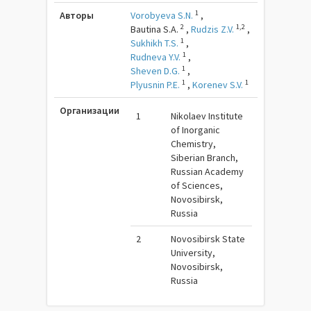
1
Авторы
Vorobyeva S.N.
,
2
1,2
Bautina S.A.
,
Rudzis Z.V.
,
1
Sukhikh T.S.
,
1
Rudneva Y.V.
,
1
Sheven D.G.
,
1
1
Plyusnin P.E.
,
Korenev S.V.
Организации
1
Nikolaev Institute
of Inorganic
Chemistry,
Siberian Branch,
Russian Academy
of Sciences,
Novosibirsk,
Russia
2
Novosibirsk State
University,
Novosibirsk,
Russia