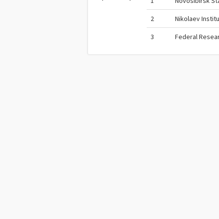
1
Novosibirsk St
2
Nikolaev Instit
3
Federal Resear