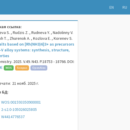
EN
RU
ая ссылка:
va S. , Rudzis Z. , Rudneva Y. , Nadolinny V.
ikh T. , Zhurenok A. , Kozlova E. , Korenev S.
lts based on [Rh(NH3)6]3+ as precursors
V alloy systems: synthesis, structure,
rties
istry. 2025. V.49. N43. P.18753 - 18766. DOI:
0E
WOS
Scopus
OpenAlex
ечати:
21 нояб. 2025 г.
 БД:
WOS:001593350900001
2-s2.0-105026025805
W4414776537