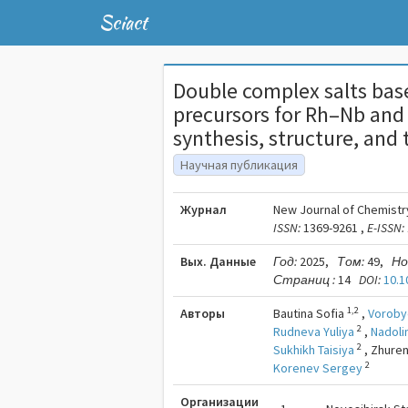
Sciact
Double complex salts bas
precursors for Rh–Nb and
synthesis, structure, and
Научная публикация
Журнал
New Journal of Chemistr
ISSN:
1369-9261 ,
E-ISSN:
Вых. Данные
Год:
2025,
Том:
49,
Но
Страниц :
14
DOI:
10.
1,2
Авторы
Bautina Sofia
,
Voroby
2
Rudneva Yuliya
,
Nadoli
2
Sukhikh Taisiya
,
Zhuren
2
Korenev Sergey
Организации