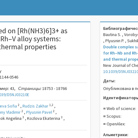
Библиографическ
ed on [Rh(NH3)6]3+ as
Bautina S. , Vorobye
 Rh–V alloy systems:
, Plyusnin P. , Sukh
 thermal properties
Double complex sa
for Rh–Nb and Rh–
and thermal prope
New Journal of Chem
y
10.1039/D5NJ0321
1144-0546
Даты:
мер:
43,
Страницы:
18753 - 18766
Опубликована в п
1039/D5NJ03210E
Идентификаторы
2
1,2
eva Sofia
,
Rudzis Zakhar
,
≡ Web of science:
2
2
nny Vladimir
,
Plyusnin Pavel
,
≡ Scopus:
3
3
ok Angelina
,
Kozlova Ekaterina
,
≡ OpenAlex:
Альметрики: