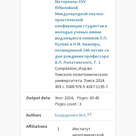
Материалы XXV
Юбилейной
Международной научно-
практической
конференции студентов и
молодых ученых имени
выдающихся химиков Л.П.
Кулёва и Н.М. Кижнера,
посвященной 100-летию со
дня рождения профессора
В.П. Лопатинского, Т. 1
Compilation, Изд-во
Томского политехнического
университета. Томск.2024.
458 c. ISBN 978-5-4387-1195-7.
Output data
Year:
2024,
Pages:
43-45
Pages count :
3
1,2
Authors
Бондаренко М.А.
Affiliations
1
Институт
неорганической