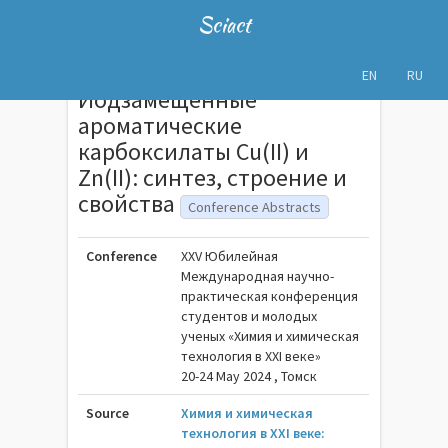
Sciact
EN
RU
Иодзамещённые
ароматические
карбоксилаты Cu(II) и
Zn(II): синтез, строение и
свойства
Conference Abstracts
Conference
XXV Юбилейная
Международная научно-
практическая конференция
студентов и молодых
ученых «Химия и химическая
технология в XXI веке»
20-24 May 2024 , Томск
Source
Химия и химическая
технология в XXI веке: