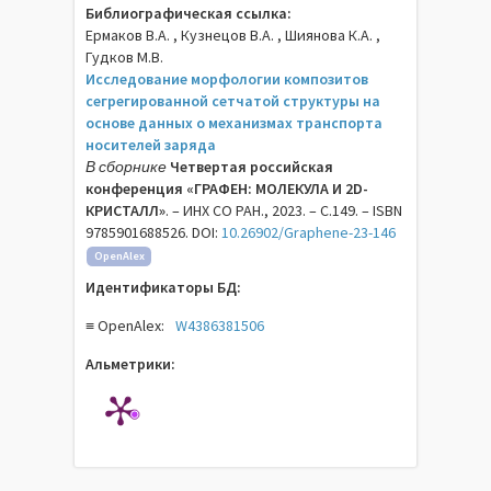
Библиографическая ссылка:
Ермаков В.А. , Кузнецов В.А. , Шиянова К.А. ,
Гудков М.В.
Исследование морфологии композитов
сегрегированной сетчатой структуры на
основе данных о механизмах транспорта
носителей заряда
В сборнике
Четвертая российская
конференция «ГРАФЕН: МОЛЕКУЛА И 2D-
КРИСТАЛЛ»
. – ИНХ СО РАН., 2023. – C.149. – ISBN
9785901688526. DOI:
10.26902/Graphene-23-146
OpenAlex
Идентификаторы БД:
≡ OpenAlex:
W4386381506
Альметрики: