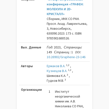
конференция «ГРАФЕН:
МОЛЕКУЛА И 2D-
КРИСТАЛЛ»
Сборник, ИНХ СО РАН.
Просп. Акад. Лаврентьева,
3, Новосибирск,
630090.2023. 173 c. ISBN
9785901688526.
Вых. Данные
Год:
2023,
Страницы:
149
Страниц :
1
DOI:
10.26902/Graphene-23-146
1,2
Авторы
Ермаков В.А.
,
1,2
Кузнецов В.А.
,
3
Шиянова К.А.
,
3
Гудков М.В.
Организации
1
Институт
неорганической
химии им. А.В.
Николаева СО РАН,