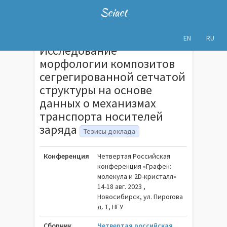
Sciact
EN
RU
Исследование
морфологии композитов
сегрегированной сетчатой
структуры на основе
данных о механизмах
транспорта носителей
заряда
Тезисы доклада
Конференция
Четвертая Российская
конференция «Графен:
молекула и 2D-кристалл»
14-18 авг. 2023 ,
Новосибирск, ул. Пирогова
д. 1, НГУ
Сборник
Четвертая российская