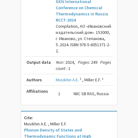
XXIV International
Conference on Chemical
Thermodynamics in Russia
RCCT-2024
Compilation, АО «Ивановский
издательский дом». 153000,
г. Иваново, ул. Степанова,
5..2024. ISBN 978-5-6051371-2-
2.
Output data
Year:
2024,
Pages:
249
Pages
count :
1
1
1
Authors
Musikhin A.E.
,
Miller E.F.
Affiliations
1
NIIC SB RAS, Russia
Cite:
Musikhin A.E. , Miller E.F.
Phonon Density of States and
Thermodynamic Functions at High