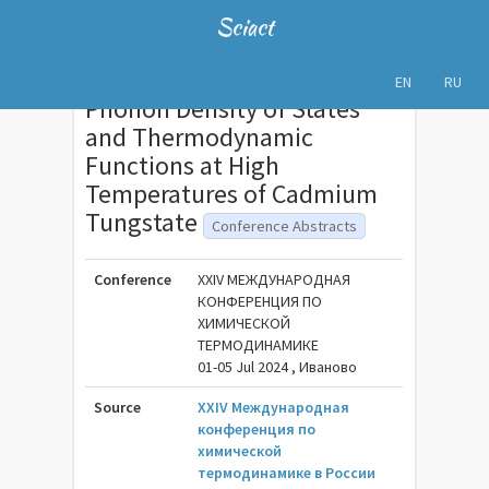
Sciact
EN
RU
Phonon Density of States
and Thermodynamic
Functions at High
Temperatures of Cadmium
Tungstate
Conference Abstracts
Conference
ХXIV МЕЖДУНАРОДНАЯ
КОНФЕРЕНЦИЯ ПО
ХИМИЧЕСКОЙ
ТЕРМОДИНАМИКЕ
01-05 Jul 2024 , Иваново
Source
XXIV Международная
конференция по
химической
термодинамике в России