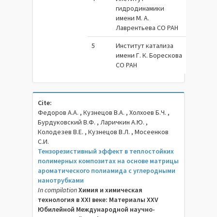
гидродинамики
имени М. А.
Лаврентьева СО РАН
5
Институт катализа
имени Г. К. Борескова
СО РАН
Cite:
Федоров А.А. , Кузнецов В.А. , Холхоев Б.Ч. ,
Бурдуковский В.Ф. , Ларичкин А.Ю. ,
Колодезев В.Е. , Кузнецов В.Л. , Мосеенков
С.И.
Тензорезистивный эффект в теплостойких
полимерных композитах на основе матрицы
ароматического полиамида с углеродными
нанотрубками
In compilation
Химия и химическая
технология в XXI веке: Материалы XXV
Юбилейной Международной научно-