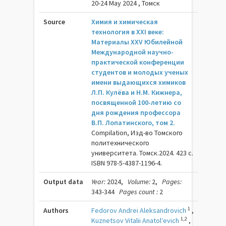
20-24 May 2024 , Томск
Source
Химия и химическая
технология в XXI веке:
Материалы XXV Юбилейной
Международной научно-
практической конференции
студентов и молодых ученых
имени выдающихся химиков
Л.П. Кулёва и Н.М. Кижнера,
посвященной 100-летию со
дня рождения профессора
В.П. Лопатинского, том 2.
Compilation, Изд-во Томского
политехнического
университета. Томск.2024. 423 c.
ISBN 978-5-4387-1196-4.
Output data
Year:
2024,
Volume:
2,
Pages:
343-344
Pages count :
2
1
Authors
Fedorov Andrei Aleksandrovich
,
1,2
Kuznetsov Vitalii Anatolʹevich
,