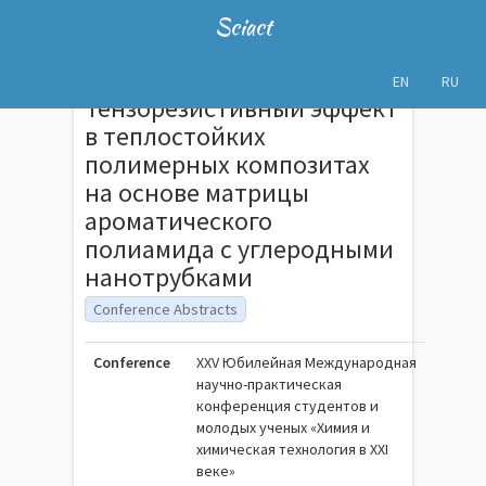
Sciact
EN
RU
Тензорезистивный эффект
в теплостойких
полимерных композитах
на основе матрицы
ароматического
полиамида с углеродными
нанотрубками
Conference Abstracts
Conference
XXV Юбилейная Международная
научно-практическая
конференция студентов и
молодых ученых «Химия и
химическая технология в XXI
веке»