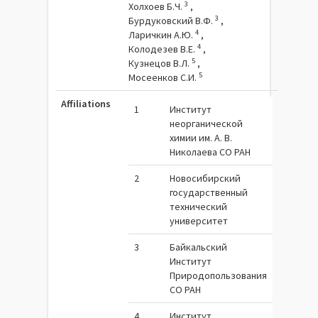
3
Холхоев Б.Ч.
,
3
Бурдуковский В.Ф.
,
4
Ларичкин А.Ю.
,
4
Колодезев В.Е.
,
5
Кузнецов В.Л.
,
5
Мосеенков С.И.
Affiliations
1
Институт
неорганической
химии им. А. В.
Николаева СО РАН
2
Новосибирский
государственный
технический
университет
3
Байкальский
Институт
Природопользования
СО РАН
4
Институт