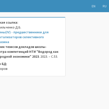
EN
RU
ая ссылка:
сильченко Д.Б.
ны(IV) - предшественники для
атализаторов селективного
азина
ник тезисов докладов школы-
тра компетенций НТИ "Водород как
еродной экономики" 2023
. 2023. – C.53.
 БД:
торов