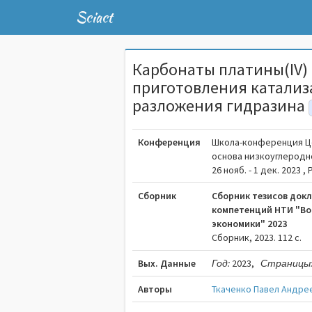
Sciact
Карбонаты платины(IV)
приготовления катализ
разложения гидразина
Конференция
Школа-конференция Ц
основа низкоуглеродн
26 нояб. - 1 дек. 2023 
Сборник
Сборник тезисов док
компетенций НТИ "Во
экономики" 2023
Сборник, 2023. 112 c.
Вых. Данные
Год:
2023,
Страницы
Авторы
Ткаченко Павел Андре