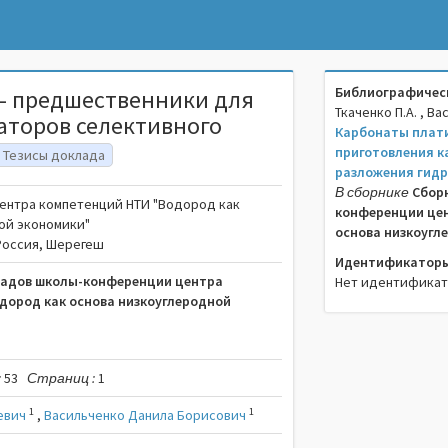
Библиографическ
 - предшественники для
Ткаченко П.А. , Ва
аторов селективного
Карбонаты плати
приготовления к
Тезисы доклада
разложения гидр
В сборнике
Сбор
ентра компетенций НТИ "Водород как
конференции цен
ой экономики"
основа низкоугл
, Россия, Шерегеш
Идентификаторы
ладов школы-конференции центра
Нет идентифика
дород как основа низкоуглеродной
:
53
Страниц :
1
1
1
евич
,
Васильченко Данила Борисович